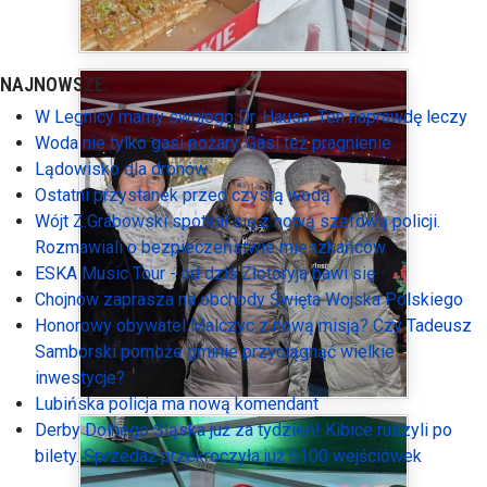
NAJNOWSZE:
W Legnicy mamy swojego Dr. Hausa. Ten naprawdę leczy
Woda nie tylko gasi pożary. Gasi też pragnienie
Lądowisko dla dronów
Ostatni przystanek przed czystą wodą
Wójt Z.Grabowski spotkał się z nową szefową policji.
Rozmawiali o bezpieczeństwie mieszkańców
ESKA Music Tour - od dziś Złotoryja bawi się
Chojnów zaprasza na obchody Święta Wojska Polskiego
Honorowy obywatel Malczyc z nową misją? Czy Tadeusz
Samborski pomoże gminie przyciągnąć wielkie
inwestycje?
Lubińska policja ma nową komendant
Derby Dolnego Śląska już za tydzień! Kibice ruszyli po
bilety. Sprzedaż przekroczyła już 6100 wejściówek