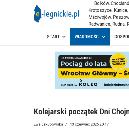
Bolków, Chocianów,
Krotoszyce, Kunice,
Mściwojów, Paszowi
Radwanice, Rudna, R
START
WIADOMOŚCI
GOSPOD
Kolejarski początek Dni Cho
Ewa Jakubowska
13 czerwiec 2026 20:17