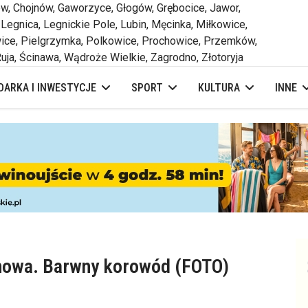
 Chojnów, Gaworzyce, Głogów, Grębocice, Jawor,
 Legnica, Legnickie Pole, Lubin, Męcinka, Miłkowice,
ce, Pielgrzymka, Polkowice, Prochowice, Przemków,
uja, Ścinawa, Wądroże Wielkie, Zagrodno, Złotoryja
ARKA I INWESTYCJE
SPORT
KULTURA
INNE
jnowa. Barwny korowód (FOTO)