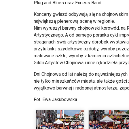
Plug and Blues oraz Excess Band.
Koncerty gwiazd odbywają się na chojnowskim R
największą plenerową scenę w regionie.
Nim wyruszył barwny chojnowski korowód, na R
Artystycznego. A od samego poranka cykl imp
straganach swój artystyczny dorobek wystawial
przytulanki, szydełkowe ozdoby, wyroby pszczel
malowane szkło, wyroby z kamienia szlachetne
Gildii Artystów Chojnowa i inne rękodzieła przy
Dni Chojnowa od lat należą do najważniejszych
nie tylko mieszkańców miasta, ale także gości 
wyjątkowo barwnej i radosnej atmosferze, zap
Fot. Ewa Jakubowska