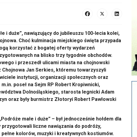
 duże”, nawiązujący do jubileuszu 100-lecia kolei,
hojnowa. Choć kulminacja miejskiego święta przypada
ogą korzystać z bogatej oferty wydarzeń
rzygotowanych na blisko trzy tygodnie obchodów.
wego i przeszedł ulicami miasta na chojnowski
 Chojnowa Jan Serkies, któremu towarzyszyli
ciele instytucji, organizacji społecznych oraz
 m.in. poseł na Sejm RP Robert Kropiwnicki,
wództwa Dolnośląskiego, starosta legnicki Adam
zyn oraz były burmistrz Złotoryi Robert Pawłowski
odróże małe i duże” – był jednocześnie hołdem dla
cy przygotowali liczne nawiązania do podróży,
o pełne kolorów, muzyki i kreatywnych kostiumów.