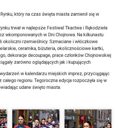
ynku, który na czas święta miasta zamienił się w
ynku trwał w najlepsze Festiwal Tkactwa i Rękodzieła
rez wkomponowanych w Dni Chojnowa. Na kilkunastu
i okoliczni rzemieślnicy. Szmaciane i włóczkowe
arskie, ceramika, biżuteria, okolicznościowe kartki,
go, dekoracje decoupage, prace członków Chojnowskiej
ciągały zarówno oglądających jak i kupujących.
 wydarzeń w kalendarzu miejskich imprez, przyciągając
z całego regionu. Tegoroczna edycja rozpoczęła się w
owiadając udane święto miasta.