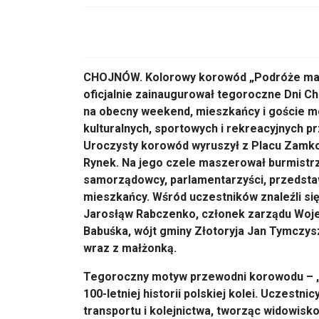
CHOJNÓW. Kolorowy korowód „Podróże małe i
oficjalnie zainaugurował tegoroczne Dni C
na obecny weekend, mieszkańcy i goście m
kulturalnych, sportowych i rekreacyjnych p
Uroczysty korowód wyruszył z Placu Zamko
Rynek. Na jego czele maszerował burmistrz
samorządowcy, parlamentarzyści, przedstawi
mieszkańcy. Wśród uczestników znaleźli się
Jarosłąw Rabczenko, członek zarządu Woje
Babuśka, wójt gminy Złotoryja Jan Tymczys
wraz z małżonką.
Tegoroczny motyw przewodni korowodu – „P
100-letniej historii polskiej kolei. Uczestni
transportu i kolejnictwa, tworząc widowisk