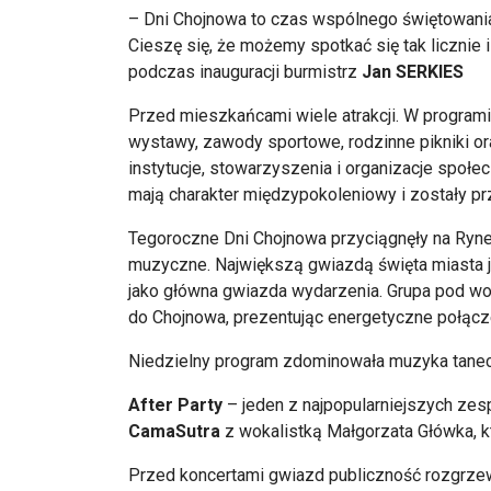
– Dni Chojnowa to czas wspólnego świętowania
Cieszę się, że możemy spotkać się tak licznie
podczas inauguracji burmistrz
Jan SERKIES
Przed mieszkańcami wiele atrakcji. W programie
wystawy, zawody sportowe, rodzinne pikniki or
instytucje, stowarzyszenia i organizacje społe
mają charakter międzypokoleniowy i zostały pr
Tegoroczne Dni Chojnowa przyciągnęły na Rynek
muzyczne. Największą gwiazdą święta miasta j
jako główna gwiazda wydarzenia. Grupa pod wo
do Chojnowa, prezentując energetyczne połącze
Niedzielny program zdominowała muzyka tanecz
After Party
– jeden z najpopularniejszych zes
CamaSutra
z wokalistką Małgorzata Główka, k
Przed koncertami gwiazd publiczność rozgrz