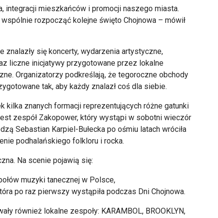
, integracji mieszkańców i promocji naszego miasta.
 i wspólnie rozpocząć kolejne święto Chojnowa – mówił
 znalazły się koncerty, wydarzenia artystyczne,
az liczne inicjatywy przygotowane przez lokalne
czne. Organizatorzy podkreślają, że tegoroczne obchody
zygotowane tak, aby każdy znalazł coś dla siebie.
 kilka znanych formacji reprezentujących różne gatunki
est zespół Zakopower, który wystąpi w sobotni wieczór
dzą Sebastian Karpiel-Bułecka po ośmiu latach wróciła
nie podhalańskiego folkloru i rocka.
na. Na scenie pojawią się:
połów muzyki tanecznej w Polsce,
tóra po raz pierwszy wystąpiła podczas Dni Chojnowa.
ewały również lokalne zespoły: KARAMBOL, BROOKLYN,