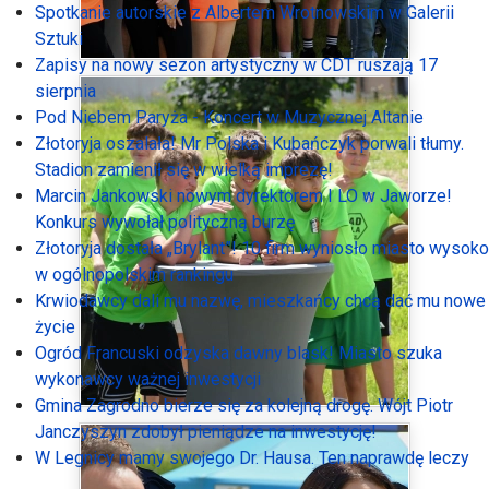
Spotkanie autorskie z Albertem Wrotnowskim w Galerii
Sztuki
Zapisy na nowy sezon artystyczny w CDT ruszają 17
sierpnia
Pod Niebem Paryża - Koncert w Muzycznej Altanie
Złotoryja oszalała! Mr Polska i Kubańczyk porwali tłumy.
Stadion zamienił się w wielką imprezę!
Marcin Jankowski nowym dyrektorem I LO w Jaworze!
Konkurs wywołał polityczną burzę
Złotoryja dostała „Brylant”! 10 firm wyniosło miasto wysoko
w ogólnopolskim rankingu
Krwiodawcy dali mu nazwę, mieszkańcy chcą dać mu nowe
życie
Ogród Francuski odzyska dawny blask! Miasto szuka
wykonawcy ważnej inwestycji
Gmina Zagrodno bierze się za kolejną drogę. Wójt Piotr
Janczyszyn zdobył pieniądze na inwestycję!
W Legnicy mamy swojego Dr. Hausa. Ten naprawdę leczy