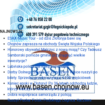
NAJNOWSZE:
ESKA Music Tour - od dziś Złotoryja bawi się
Chojnów zaprasza na obchody Święta Wojska Polskiego
Honorowy obywatel Malczyc z nową misją? Czy Tadeusz
Samborski pomoże gminie przyciągnąć wielkie
inwestycje?
Lubińska policja ma nową komendant
Derby Dolnego Śląska już za tydzień! Kibice ruszyli po
bilety. Sprzedaż przekroczyła już 6100 wejściówek
Koniec epoki w Złotoryi! Po 36 latach odchodzą ludzie,
którzy walczyli z rekordowym bezrobociem
Dobra współpraca samorządu z policją
Ruszył Puchar Polski Podokręgu Legnica. Kaczawa