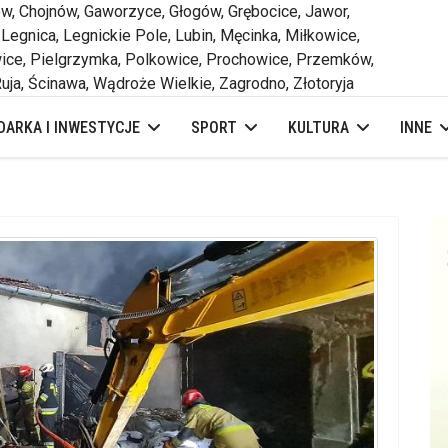
 Chojnów, Gaworzyce, Głogów, Grębocice, Jawor,
 Legnica, Legnickie Pole, Lubin, Męcinka, Miłkowice,
ce, Pielgrzymka, Polkowice, Prochowice, Przemków,
uja, Ścinawa, Wądroże Wielkie, Zagrodno, Złotoryja
ARKA I INWESTYCJE
SPORT
KULTURA
INNE