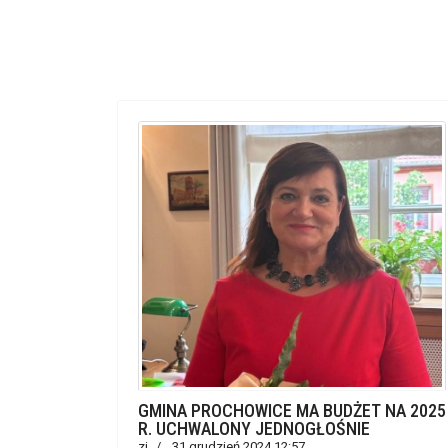
GMINA PROCHOWICE MA BUDŻET NA 2025
R. UCHWALONY JEDNOGŁOŚNIE
zj
31 grudzień 2024 12:57