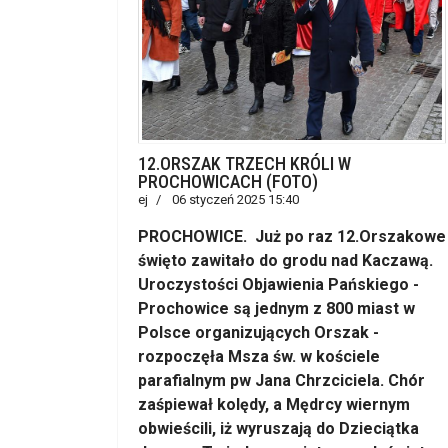
12.ORSZAK TRZECH KRÓLI W
PROCHOWICACH (FOTO)
ej
06 styczeń 2025 15:40
PROCHOWICE. Już po raz 12.Orszakowe
święto zawitało do grodu nad Kaczawą.
Uroczystości Objawienia Pańskiego -
Prochowice są jednym z 800 miast w
Polsce organizujących Orszak -
rozpoczęła Msza św. w kościele
parafialnym pw Jana Chrzciciela. Chór
zaśpiewał kolędy, a Mędrcy wiernym
obwieścili, iż wyruszają do Dzieciątka