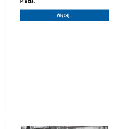
Plezia.
Więcej…