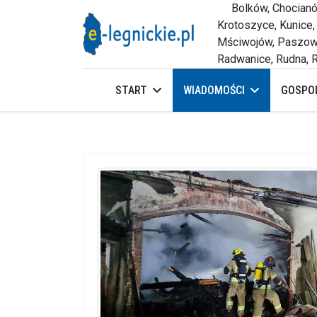
Bolków, Chocianów,
Krotoszyce, Kunice,
Mściwojów, Paszowi
Radwanice, Rudna, R
START
WIADOMOŚCI
GOSPOD