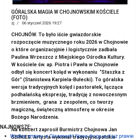
GÓRALSKA MAGIA W CHOJNOWSKIM KOŚCIELE
(FOTO)
zj
06 styczeń 2026 19:27
CHOJNÓW. To było iście gwiazdorskie
rozpoczęcie muzycznego roku 2026 w Chojnowie
o które organizacyjnie i logistycznie zadbała
Paulina Wrzeszcz z Miejskiego Ośrodka Kultury.
W kościele św. ap. Piotra i Pawła w Chojnowie
odbył się koncert kolęd w wykonaniu "Staszka z
Gór" (Stanisława Karpiela-Bułecki). To góralska
wersja tradycyjnych kolęd i pastorałek, łącząca
podhalańską ekspresję, tradycję z nowoczesnym
brzmieniem, grana z zespołem, co tworzy
magiczną, świąteczną atmosferę w okresie
Bożego Narodzenia.
NAJNOWSZE:
Na koncert zaprosił Burmistrz Chojnowa Jan
Wielkie zmiany w Olszanach! Nowa droga jest już prawie
SERKIES. Artysta wykonał tradycyjne polskie