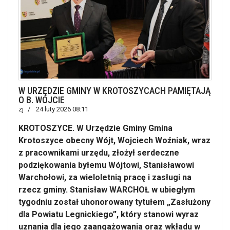
W URZĘDZIE GMINY W KROTOSZYCACH PAMIĘTAJĄ
O B. WÓJCIE
zj
24 luty 2026 08:11
KROTOSZYCE. W Urzędzie Gminy Gmina
Krotoszyce obecny Wójt, Wojciech Woźniak, wraz
z pracownikami urzędu, złożył serdeczne
podziękowania byłemu Wójtowi, Stanisławowi
Warchołowi, za wieloletnią pracę i zasługi na
rzecz gminy. Stanisław WARCHOŁ w ubiegłym
tygodniu został uhonorowany tytułem „Zasłużony
dla Powiatu Legnickiego”, który stanowi wyraz
uznania dla jego zaangażowania oraz wkładu w