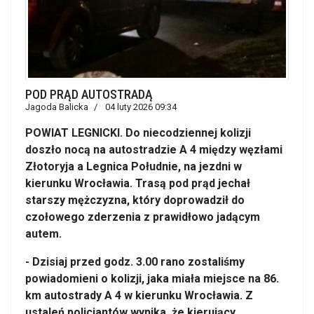
POD PRĄD AUTOSTRADĄ
Jagoda Balicka
04 luty 2026 09:34
POWIAT LEGNICKI. Do niecodziennej kolizji
doszło nocą na autostradzie A 4 między węzłami
Złotoryja a Legnica Południe, na jezdni w
kierunku Wrocławia. Trasą pod prąd jechał
starszy mężczyzna, który doprowadził do
czołowego zderzenia z prawidłowo jadącym
autem.
- Dzisiaj przed godz. 3.00 rano zostaliśmy
powiadomieni o kolizji, jaka miała miejsce na 86.
km autostrady A 4 w kierunku Wrocławia. Z
ustaleń policjantów wynika, że kierujący