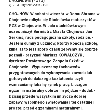
CHOJNOWIE (FOTO)
zj
31 styczeń 2026 21:33
CHOJNÓW. W sobotni wieczór w Domu Shrama w
Chojnowie odbyła się Studniówka maturzystów
PZS w Chojnowie. W balu studniówkowym
uczestniczył Burmistrz Miasta Chojnowa Jan
Serkies, rada pedagogiczna szkoły, rodzice. -
Jestem dumny z uczniów, którzy kończą szkołę,
kilka lat to jest sporo czasu żebyśmy się dobrze
poznali - przyznał Mariusz KOWALCZYK ,
dyrektor Powiatowego Zespołu Szkół w
Chojnowie.- Wypuszczamy fachowców
przygotowanych do wykonywania zawodu lub
gotowych do dalszego kształcenia czyli
wzmacniamy lokalny rynek pracy. Liczę, że
egzamin maturalny dobrze im pójdzie - dodał. -
Dzisiaj przede wszystkim im życzę dobrej
zabawy, wspólnego świętowania i tej ostatniej
prostej przed egzaminami maturalnymi,