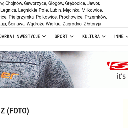
 Chojnów, Gaworzyce, Głogów, Grębocice, Jawor,
 Legnica, Legnickie Pole, Lubin, Męcinka, Miłkowice,
ce, Pielgrzymka, Polkowice, Prochowice, Przemków,
uja, Ścinawa, Wądroże Wielkie, Zagrodno, Złotoryja
ARKA I INWESTYCJE
SPORT
KULTURA
INNE
SZ (FOTO)