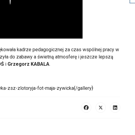
kowała kadrze pedagogicznej za czas wspólnej pracy w
szyła do zabawy a świetną atmosferę i jeszcze lepszą
OŚ
i
Grzegorz KABALA
.
ka-zsz-zlotoryja-fot-maja-zywicka{/gallery}