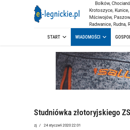
Bolków, Chocianów,
Krotoszyce, Kunice,
Mściwojów, Paszowi
Radwanice, Rudna, R
START
WIADOMOŚCI
GOSPOD
Studniówka złotoryjskiego Z
zj
24 styczeń 2020 22:01