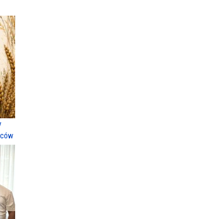
y
ńców