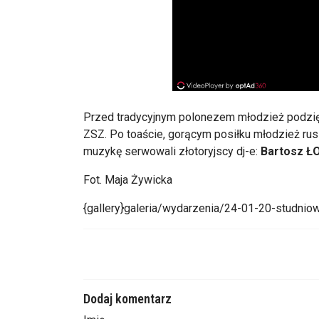
Przed tradycyjnym polonezem młodzież podzię
ZSZ. Po toaście, gorącym posiłku młodzież ru
muzykę serwowali złotoryjscy dj-e:
Bartosz Ł
Fot. Maja Żywicka
{gallery}galeria/wydarzenia/24-01-20-studniow
Dodaj komentarz