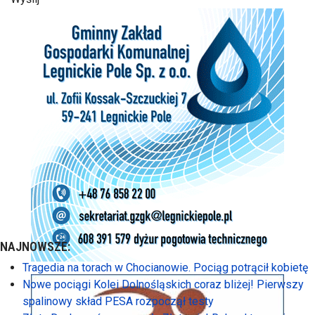
NAJNOWSZE:
Tragedia na torach w Chocianowie. Pociąg potrącił kobietę
Nowe pociągi Kolei Dolnośląskich coraz bliżej! Pierwszy
spalinowy skład PESA rozpoczął testy