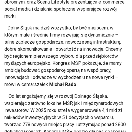
obronnym, oraz Scena Lifestyle prezentująca e-commerce,
social media i działania społeczne wspierające rozwój
marki.
- Dolny Śląsk ma dziś wszystko, by być miejscem, w
którym małe i średnie firmy rozwijają się dynamicznie –
silne zaplecze gospodarcze, nowoczesną infrastrukturę,
dobre skomunikowanie i otwartość na innowacje. Chcemy
być regionem pierwszego wyboru dla przedsiębiorców
myślących europejsko. Kongres MŚP pokazuje, że mamy
ambicję budować gospodarkę opartą na współpracy,
innowacjach i odwadze w wychodzeniu na nowe rynki –
mówi wicemarszałek
Michał Rado
.
– Od lat angażujemy się w rozwój Dolnego Śląska,
wspierając zarówno lokalne MŚP, jak i międzynarodowych
inwestorów. W 2025 roku strefa wygenerowała 4,4 mld zł
nakładów inwestycyjnych w 51 decyzjach o wsparciu,
tworząc 778 nowych miejsc pracy i utrzymując ponad 2800
dotychczasowych. Kongres MŚP będzie dla nas doskonałą