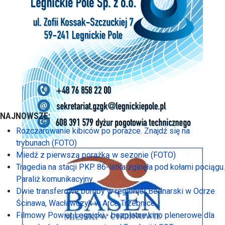
NAJNOWSZE:
Rozczarowanie kibiców po porażce. Znajdź się na
trybunach (FOTO)
Miedź z pierwszą porażką w sezonie (FOTO)
Tragedia na stacji PKP. 86-latka zginęła pod kołami pociągu.
Paraliż komunikacyjny
Dwie transferowe bomby w regionie! Bednarski w Odrze
Ścinawa, Wacławczyk w Arce Trzebnice
Filmowy Powiat Legnicki - bezpłatne kino plenerowe dla