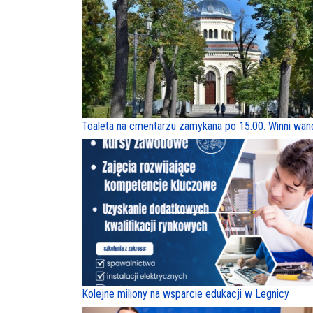
Toaleta na cmentarzu zamykana po 15.00. Winni wan
Kolejne miliony na wsparcie edukacji w Legnicy