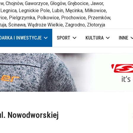
 Chojnów, Gaworzyce, Głogów, Grębocice, Jawor,
 Legnica, Legnickie Pole, Lubin, Męcinka, Miłkowice,
ce, Pielgrzymka, Polkowice, Prochowice, Przemków,
uja, Ścinawa, Wądroże Wielkie, Zagrodno, Złotoryja
ARKA I INWESTYCJE
SPORT
KULTURA
INNE
ul. Nowodworskiej