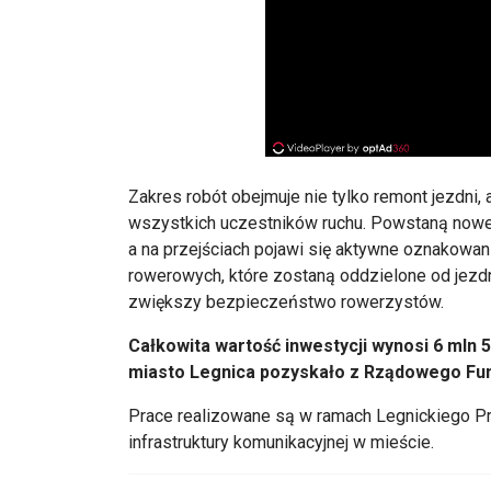
Zakres robót obejmuje nie tylko remont jezdni, a
wszystkich uczestnik
ów ruchu. Powstan
ą nowe
a na przejściach pojawi się aktywne oznakowan
rowerowych, które zostan
ą oddzielone od jezd
zwiększy bezpieczeństwo rowerzyst
ów.
Ca
łkowita wartość inwestycji wynosi 6 mln 
miasto Legnica pozyskało z Rządowego Fu
Prace realizowane s
ą w ramach Legnickiego P
infrastruktury komunikacyjnej w mie
ście.