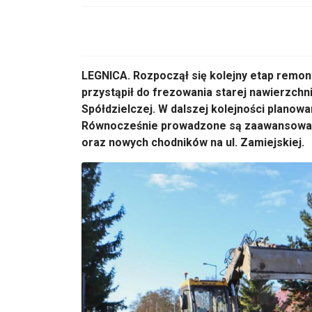
LEGNICA.
Rozpocz
ął się kolejny etap remo
przystąpił do frezowania starej nawierzchni
Sp
ó
łdzielczej. W dalszej kolejności planow
R
ównocze
śnie prowadzone są zaawansowan
oraz nowych chodników na ul. Zamiejskiej.