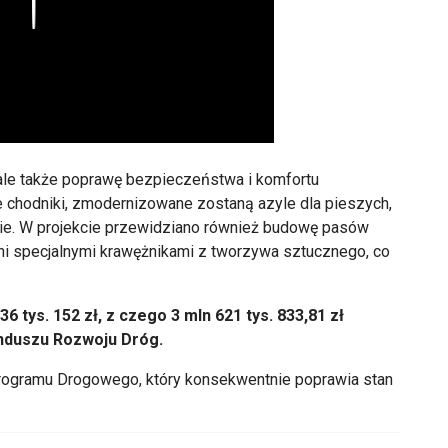
Play
le tak
że poprawę bezpieczeństwa i komfortu
 chodniki, zmodernizowane zostaną azyle dla pieszych,
ie. W projekcie przewidziano r
ównie
ż budowę pas
ów
ni specjalnymi krawężnikami z tworzywa sztucznego, co
536
tys
. 152 zł, z czego 3 mln 621
tys
. 833,81 zł
nduszu Rozwoju Dr
óg.
rogramu Drogowego, kt
óry konsekwentnie poprawia stan