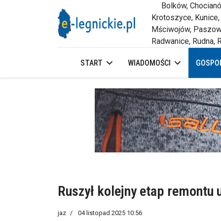
Bolków, Chocianów,
Krotoszyce, Kunice,
Mściwojów, Paszowi
Radwanice, Rudna, R
START
WIADOMOŚCI
GOSPOD
Ruszył kolejny etap remontu 
jaz
04 listopad 2025 10:56