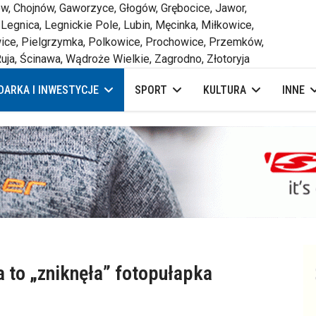
 Chojnów, Gaworzyce, Głogów, Grębocice, Jawor,
 Legnica, Legnickie Pole, Lubin, Męcinka, Miłkowice,
ce, Pielgrzymka, Polkowice, Prochowice, Przemków,
uja, Ścinawa, Wądroże Wielkie, Zagrodno, Złotoryja
ARKA I INWESTYCJE
SPORT
KULTURA
INNE
a to „zniknęła” fotopułapka