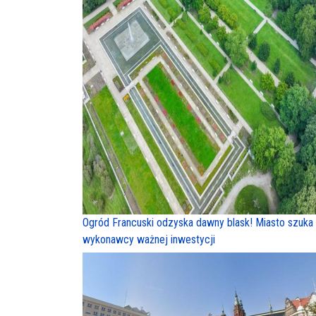
Ogród Francuski odzyska dawny blask! Miasto szuka
wykonawcy ważnej inwestycji