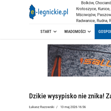
Bolków, Chocianów,
Krotoszyce, Kunice,
Mściwojów, Paszowi
Radwanice, Rudna, R
START
WIADOMOŚCI
GOSPOD
Dzikie wysypisko nie znika! Z
Łukasz Razowski
13 maj 2026 16:56