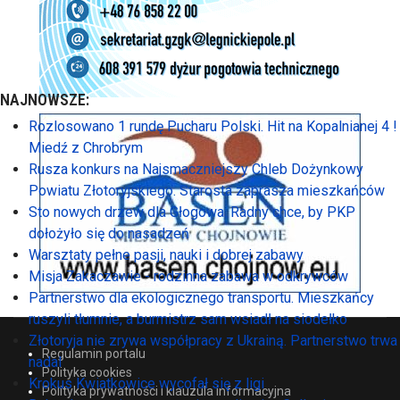
NAJNOWSZE:
Rozlosowano 1 rundę Pucharu Polski. Hit na Kopalnianej 4 !
Miedź z Chrobrym
Rusza konkurs na Najsmaczniejszy Chleb Dożynkowy
Powiatu Złotoryjskiego. Starosta zaprasza mieszkańców
Sto nowych drzew dla Głogowa. Radny chce, by PKP
dołożyło się do nasadzeń
Warsztaty pełne pasji, nauki i dobrej zabawy
Misja Zakaczawie - rodzinna zabawa w odkrywców
Partnerstwo dla ekologicznego transportu. Mieszkańcy
ruszyli tłumnie, a burmistrz sam wsiadł na siodełko
Złotoryja nie zrywa współpracy z Ukrainą. Partnerstwo trwa
Regulamin portalu
nadal
Polityka cookies
Krokus Kwiatkowice wycofał się z ligi
Polityka prywatności i klauzula informacyjna