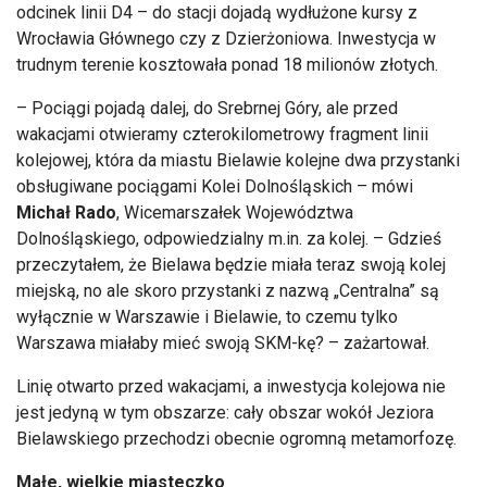
odcinek linii D4 – do stacji dojadą wydłużone kursy z
Wrocławia Głównego czy z Dzierżoniowa. Inwestycja w
trudnym terenie kosztowała ponad 18 milionów złotych.
– Pociągi pojadą dalej, do Srebrnej Góry, ale przed
wakacjami otwieramy czterokilometrowy fragment linii
kolejowej, która da miastu Bielawie kolejne dwa przystanki
obsługiwane pociągami Kolei Dolnośląskich – mówi
Michał Rado
, Wicemarszałek Województwa
Dolnośląskiego, odpowiedzialny m.in. za kolej. – Gdzieś
przeczytałem, że Bielawa będzie miała teraz swoją kolej
miejską, no ale skoro przystanki z nazwą „Centralna” są
wyłącznie w Warszawie i Bielawie, to czemu tylko
Warszawa miałaby mieć swoją SKM-kę? – zażartował.
Linię otwarto przed wakacjami, a inwestycja kolejowa nie
jest jedyną w tym obszarze: cały obszar wokół Jeziora
Bielawskiego przechodzi obecnie ogromną metamorfozę.
Małe, wielkie miasteczko