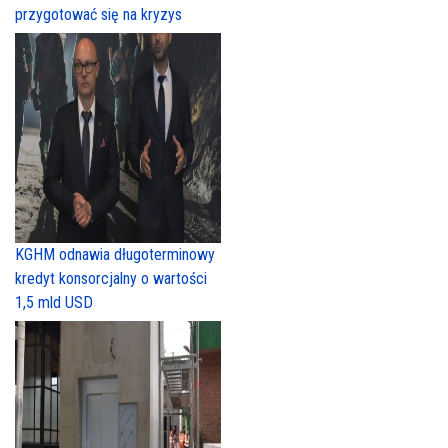
przygotować się na kryzys
KGHM odnawia długoterminowy
kredyt konsorcjalny o wartości
1,5 mld USD