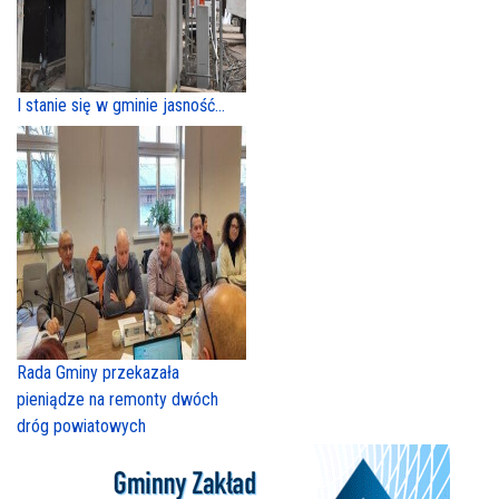
I stanie się w gminie jasność...
Rada Gminy przekazała
pieniądze na remonty dwóch
dróg powiatowych