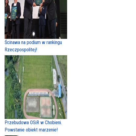
Ścinawa na podium w rankingu
Rzeczpospolitej!
Przebudowa OSiR w Chobieni.
Powstanie obiekt marzenie!