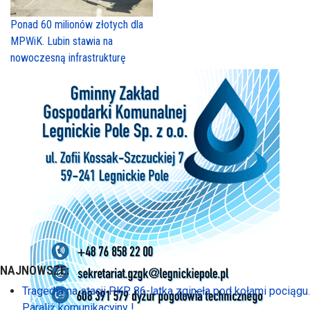
Ponad 60 milionów złotych dla
MPWiK. Lubin stawia na
nowoczesną infrastrukturę
NAJNOWSZE:
Tragedia na stacji PKP. 86-latka zginęła pod kołami pociągu.
Paraliż komunikacyjny !