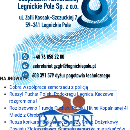
NAJNOWSZE:
Dobra współpraca samorzadu z policją
Ruszył Puchar Polski Podokręgu Legnica. Kaczawa
rozgromiona !
Rozlosowano 1 rundę Pucharu Polski. Hit na Kopalnianej 4!
Miedź z Chrobrym
Rusza konkurs na Najsmaczniejszy Chleb Dożynkowy
Powiatu Złotoryjskiego. Starosta zaprasza mieszkańców