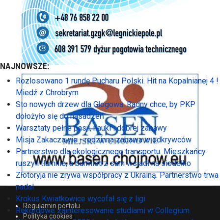
NAJNOWSZE:
Rozlosowano 1 rundę Pucharu Polski. Hit na Kopalnianej 4 !
Miedź z Chrobrym
Sto nowych drzew dla Głogowa. Radny chce, by PKP
dołożyło się do nasadzeń
Warsztaty pełne pasji, nauki i dobrej zabawy
Misja Zakaczawie - rodzinna zabawa w odkrywców
Partnerstwo dla ekologicznego transportu. Mieszkańcy
ruszyli tłumnie, a burmistrz sam wsiadł na siodełko
Złotoryja nie zrywa współpracy z Ukrainą. Partnerstwo trwa
nadal
Krokus Kwiatkowice wycofał się z ligi
Regulamin portalu
Rekordowe zainteresowanie studiami w Collegium
Polityka cookies