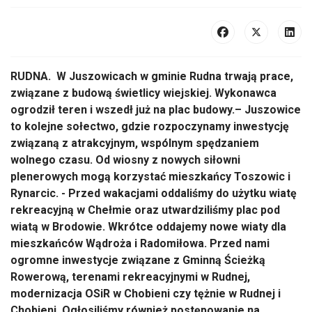
RUDNA. W Juszowicach w gminie Rudna trwają prace,
związane z budową świetlicy wiejskiej. Wykonawca
ogrodził teren i wszedł już na plac budowy.– Juszowice
to kolejne sołectwo, gdzie rozpoczynamy inwestycję
związaną z atrakcyjnym, wspólnym spędzaniem
wolnego czasu. Od wiosny z nowych siłowni
plenerowych mogą korzystać mieszkańcy Toszowic i
Rynarcic. - Przed wakacjami oddaliśmy do użytku wiatę
rekreacyjną w Chełmie oraz utwardziliśmy plac pod
wiatą w Brodowie. Wkrótce oddajemy nowe wiaty dla
mieszkańców Wądroża i Radomiłowa. Przed nami
ogromne inwestycje związane z Gminną Ścieżką
Rowerową, terenami rekreacyjnymi w Rudnej,
modernizacja OSiR w Chobieni czy tężnie w Rudnej i
Chobieni. Ogłosiliśmy również postępowanie na