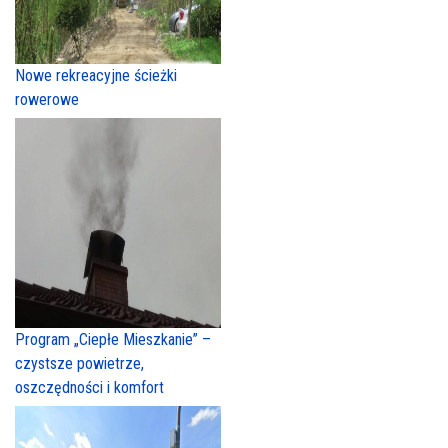
Nowe rekreacyjne ścieżki
rowerowe
Program „Ciepłe Mieszkanie” –
czystsze powietrze,
oszczędności i komfort