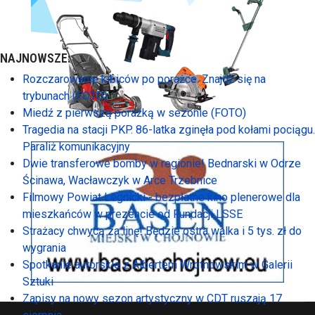
NAJNOWSZE:
Rozczarowanie kibiców po porażce. Znajdź się na
trybunach (FOTO)
Miedź z pierwszą porażką w sezonie (FOTO)
Tragedia na stacji PKP. 86-latka zginęła pod kołami pociągu.
Paraliż komunikacyjny
Dwie transferowe bomby w regionie! Bednarski w Odrze
Ścinawa, Wacławczyk w Arce Trzebnice
Filmowy Powiat Legnicki - bezpłatne kino plenerowe dla
mieszkańców w prezencie od Fundacji LSSE
Strażacy chwycą za linę! Będzie ostra walka i 5 tys. zł do
wygrania
Spotkanie autorskie z Albertem Wrotnowskim w Galerii
Sztuki
Zapisy na nowy sezon artystyczny w CDT ruszają 17