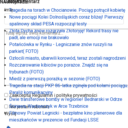
Dodaj komentarz
NAJNOWSZE:
Imię
Tragedia na torach w Chocianowie. Pociąg potrącił kobietę
Nowe pociągi Kolei Dolnośląskich coraz bliżej! Pierwszy
spalinowy skład PESA rozpoczął testy
Złota Dycha znów rozgrzała Złotoryję! Rekord trasy nie
padł, ale emocji nie brakowało
Potańcówka w Rynku - Legniczanie znów ruszyli na
parkiet( FOTO)
Ozłocili miasto, ubarwili korowód, teraz zostali nagrodzeni
Rozczarowanie kibiców po porażce. Znajdź się na
trybunach (FOTO)
Miedź z pierwszą porażką w sezonie (FOTO)
Tragedia na stacji PKP. 86-latka zginęła pod kołami pociągu.
Paraliż komunikacyjny
Zaakceptuj Regulamin i politykę prywatności
Dwie transferowe bomby w regionie! Bednarski w Odrze
Ścinawa, Wacławczyk w Arce Trzebnice
Nie jestem robotem
Filmowy Powiat Legnicki - bezpłatne kino plenerowe dla
Wyślij
mieszkańców w prezencie od Fundacji LSSE