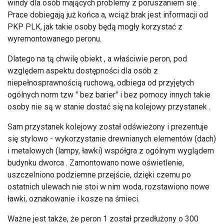
windy dla osób mających problemy z poruszaniem się .
Prace dobiegają już końca a, wciąż brak jest informacji od
PKP PLK, jak takie osoby będą mogły korzystać z
wyremontowanego peronu.
Dlatego na tą chwilę obiekt , a właściwie peron, pod
względem aspektu dostępności dla osób z
niepełnosprawnością ruchową, odbiega od przyjętych
ogólnych norm tzw " bez barier" i bez pomocy innych takie
osoby nie są w stanie dostać się na kolejowy przystanek .
Sam przystanek kolejowy został odświeżony i prezentuje
się stylowo - wykorzystanie drewnianych elementów (dach)
i metalowych (lampy, ławki) współgra z ogólnym wyglądem
budynku dworca . Zamontowano nowe oświetlenie,
uszczelniono podziemne przejście, dzięki czemu po
ostatnich ulewach nie stoi w nim woda, rozstawiono nowe
ławki, oznakowanie i kosze na śmieci.
Ważne jest także, że peron 1 został przedłużony o 300