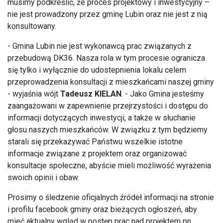
musimy podkreślić, że proces projektowy i inwestycyjny –
nie jest prowadzony przez gminę Lubin oraz nie jest z nią
konsultowany.
- Gmina Lubin nie jest wykonawcą prac związanych z
przebudową DK36. Nasza rola w tym procesie ogranicza
się tylko i wyłącznie do udostepnienia lokalu celem
przeprowadzenia konsultacji z mieszkańcami naszej gminy
- wyjaśnia wójt
Tadeusz KIELAN
. - Jako Gmina jesteśmy
zaangażowani w zapewnienie przejrzystości i dostępu do
informacji dotyczących inwestycji, a także w słuchanie
głosu naszych mieszkańców. W związku z tym będziemy
starali się przekazywać Państwu wszelkie istotne
informacje związane z projektem oraz organizować
konsultacje społeczne, abyście mieli możliwość wyrażenia
swoich opinii i obaw.
Prosimy o śledzenie oficjalnych źródeł informacji na stronie
i profilu facebook gminy oraz bieżących ogłoszeń, aby
mieć aktualny wgląd w postęp prac nad projektem pn.