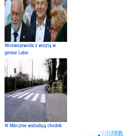
Wicewojewoda z wizytą w
gminie Lubin
W Mlecznie wybudują chodnik