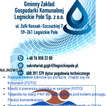
NAJNOWSZE:
Rozczarowanie kibiców po porażce. Znajdź się na
trybunach (FOTO)
Miedź z pierwszą porażką w sezonie (FOTO)
Tragedia na stacji PKP. 86-latka zginęła pod kołami pociągu.
Paraliż komunikacyjny
Dwie transferowe bomby w regionie! Bednarski w Odrze