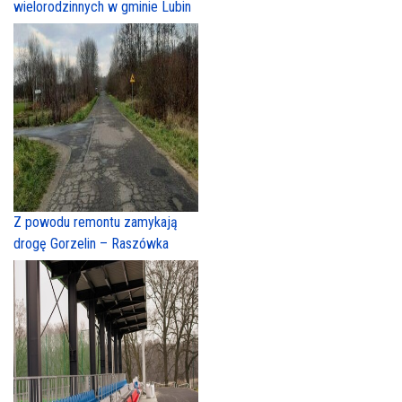
wielorodzinnych w gminie Lubin
Z powodu remontu zamykają
drogę Gorzelin – Raszówka