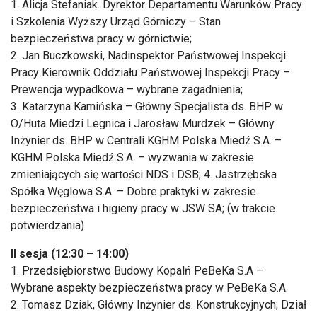
1. Alicja Stefaniak. Dyrektor Departamentu Warunków Pracy
i Szkolenia Wyższy Urząd Górniczy – Stan
bezpieczeństwa pracy w górnictwie;
2. Jan Buczkowski, Nadinspektor Państwowej Inspekcji
Pracy Kierownik Oddziału Państwowej Inspekcji Pracy –
Prewencja wypadkowa – wybrane zagadnienia;
3. Katarzyna Kamińska – Główny Specjalista ds. BHP w
O/Huta Miedzi Legnica i Jarosław Murdzek – Główny
Inżynier ds. BHP w Centrali KGHM Polska Miedź S.A. –
KGHM Polska Miedź S.A. – wyzwania w zakresie
zmieniających się wartości NDS i DSB; 4. Jastrzębska
Spółka Węglowa S.A. – Dobre praktyki w zakresie
bezpieczeństwa i higieny pracy w JSW SA; (w trakcie
potwierdzania)
II sesja (12:30 – 14:00)
1. Przedsiębiorstwo Budowy Kopalń PeBeKa S.A –
Wybrane aspekty bezpieczeństwa pracy w PeBeKa S.A.
2. Tomasz Dziak, Główny Inżynier ds. Konstrukcyjnych; Dział