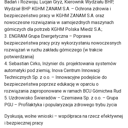
Badań i Rozwoju; Lucjan Gryz, Kierownik Wydziału BHP,
Wydział BHP KGHM ZANAM S.A. – Ochrona zdrowia i
bezpieczeństwo pracy w KGHM ZANAM S.A. oraz
nowoczesne rozwiązania w samojezdnych maszynach
górniczych dla potrzeb KGHM Polska Miedź S.A.;
3. ENGRAM Grupa Energetyczna – Poprawa
bezpieczeństwa pracy przy wykorzystaniu nowoczesnych
rozwiązań w ruchu zakładu górniczego (w trakcie
potwierdzania)
4. Sebastian Cirko, Inżynier ds. projektowania systemów
automatyki pod ziemią; Inova Centrum Innowacji
Technicznych Sp. z o.o. – Innowacyjne podejście do
bezpieczeństwa poprzez edukację w oparciu o
rozwiązania zaproponowane w ramach BCU Górnictwa Rud
5. Uzdrowisko Świeradów – Czerniawa Sp. z o.o. – Grupa
PGU – Profilaktyka i popularyzacja zdrowego trybu życia
Dyskusja, wolne wnioski – współpraca na rzecz efektywnej
i bezpiecznej pracy