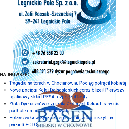
NAJNOWSZE:
Tragedia na torach w Chocianowie. Pociąg potrącił kobietę
Nowe pociągi Kolei Dolnośląskich coraz bliżej! Pierwszy
spalinowy skład PESA rozpoczął testy
Złota Dycha znów rozgrzała Złotoryję! Rekord trasy nie
padł, ale emocji nie brakowało
Potańcówka w Rynku - Legniczanie znów ruszyli na
parkiet( FOTO)