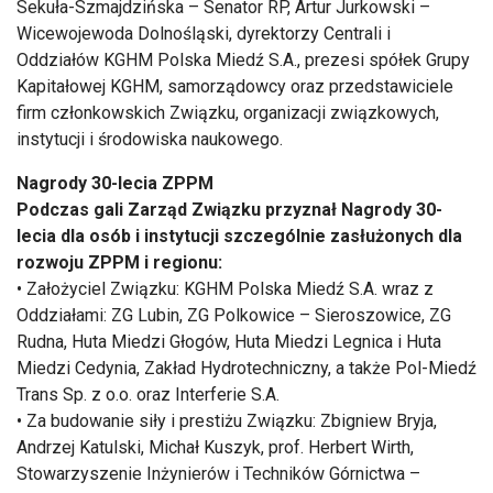
Sekuła-Szmajdzińska – Senator RP, Artur Jurkowski –
Wicewojewoda Dolnośląski, dyrektorzy Centrali i
Oddziałów KGHM Polska Miedź S.A., prezesi spółek Grupy
Kapitałowej KGHM, samorządowcy oraz przedstawiciele
firm członkowskich Związku, organizacji związkowych,
instytucji i środowiska naukowego.
Nagrody 30-lecia ZPPM
Podczas gali Zarząd Związku przyznał Nagrody 30-
lecia dla osób i instytucji szczególnie zasłużonych dla
rozwoju ZPPM i regionu:
• Założyciel Związku: KGHM Polska Miedź S.A. wraz z
Oddziałami: ZG Lubin, ZG Polkowice – Sieroszowice, ZG
Rudna, Huta Miedzi Głogów, Huta Miedzi Legnica i Huta
Miedzi Cedynia, Zakład Hydrotechniczny, a także Pol-Miedź
Trans Sp. z o.o. oraz Interferie S.A.
• Za budowanie siły i prestiżu Związku: Zbigniew Bryja,
Andrzej Katulski, Michał Kuszyk, prof. Herbert Wirth,
Stowarzyszenie Inżynierów i Techników Górnictwa –