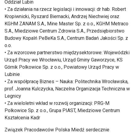
Oddział Lubin
• Za działania na rzecz legislacji i innowacji: dr hab. Robert
Kropiwnicki, Ryszard Biernacki, Andrzej Niechwiej oraz
KGHM ZANAM S.A., Mine Master Sp. z o.o., KGHM Metraco
S.A., Miedziowe Centrum Zdrowia S.A., Przedsiębiorstwo
Budowy Kopalń PeBeKa S.A., Centrum Badań Jakości Sp. z
o.o.
• Za wzorcowe partnerstwo międzysektorowe: Wojewódzki
Urząd Pracy we Wrocławiu, Urząd Gminy Gaworzyce, KS
Górnik Polkowice Sp. z o.o., Powiatowy Urząd Pracy w
Lubinie
• Za współpracę Biznes – Nauka: Politechnika Wrocławska,
prof. Joanna Kulczycka, Naczelna Organizacja Techniczna w
Legnicy
• Za wieloletni wkład w rozwój organizacji: PRG-M
Polkowice Sp. z o.o., Grupa PIAST, Miedziowe Centrum
Kształcenia Kadr
Związek Pracodawców Polska Miedź serdecznie