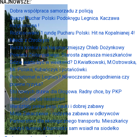
NAJNOWSZE:
Dobra współpraca samorzadu z policją
Ruszył Puchar Polski Podokręgu Legnica. Kaczawa
rozgromiona !
Rozlosowano 1 rundę Pucharu Polski. Hit na Kopalnianej 4!
Miedź z Chrobrym
Rusza konkurs na Najsmaczniejszy Chleb Dożynkowy
Powiatu Złotoryjskiego. Starosta zaprasza mieszkańców
Gdzie warto być w weekend? D.Kwiatkowski, M.Ostrowska,
Mr. Polska, Kubańczyk i potańcówki.
Powiatomat w Legnicy? Nowoczesne udogodnienia czy
prawne ryzyka?
Sto nowych drzew dla Głogowa. Radny chce, by PKP
dołożyło się do nasadzeń
Warsztaty pełne pasji, nauki i dobrej zabawy
Misja Zakaczawie - rodzinna zabawa w odkrywców
Partnerstwo dla ekologicznego transportu. Mieszkańcy
ruszyli tłumnie, a burmistrz sam wsiadł na siodełko