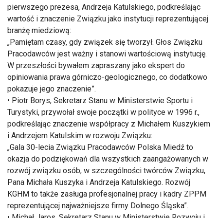
pierwszego prezesa, Andrzeja Katulskiego, podkreślając
wartość i znaczenie Związku jako instytucji reprezentującej
branżę miedziową:
„Pamiętam czasy, gdy związek się tworzył. Głos Związku
Pracodawców jest ważny i stanowi wartościową instytucję.
W przeszłości bywałem zapraszany jako ekspert do
opiniowania prawa górniczo-geologicznego, co dodatkowo
pokazuje jego znaczenie”.
• Piotr Borys, Sekretarz Stanu w Ministerstwie Sportu i
Turystyki, przywołał swoje początki w polityce w 1996 r.,
podkreślając znaczenie współpracy z Michałem Kuszykiem
i Andrzejem Katulskim w rozwoju Związku:
„Gala 30-lecia Związku Pracodawców Polska Miedź to
okazja do podziękowań dla wszystkich zaangażowanych w
rozwój związku osób, w szczególności twórców Związku,
Pana Michała Kuszyka i Andrzeja Katulskiego. Rozwój
KGHM to także zasługa profesjonalnej pracy i kadry ZPPM
reprezentującej najważniejsze firmy Dolnego Śląska”.
• Michał Jaros, Sekretarz Stanu w Ministerstwie Rozwoju i