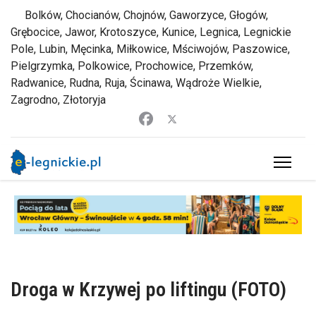
Bolków, Chocianów, Chojnów, Gaworzyce, Głogów,
Grębocice, Jawor, Krotoszyce, Kunice, Legnica, Legnickie
Pole, Lubin, Męcinka, Miłkowice, Mściwojów, Paszowice,
Pielgrzymka, Polkowice, Prochowice, Przemków,
Radwanice, Rudna, Ruja, Ścinawa, Wądroże Wielkie,
Zagrodno, Złotoryja
Droga w Krzywej po liftingu (FOTO)
Zbigniew Jakubowski
22 czerwiec 2022 16:21