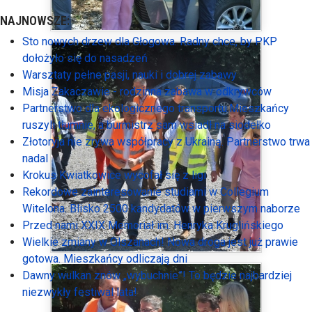
NAJNOWSZE:
Sto nowych drzew dla Głogowa. Radny chce, by PKP
dołożyło się do nasadzeń
Warsztaty pełne pasji, nauki i dobrej zabawy
Misja Zakaczawie - rodzinna zabawa w odkrywców
Partnerstwo dla ekologicznego transportu.Mieszkańcy
ruszyli tłumnie, a burmistrz sam wsiadł na siodełko
Złotoryja nie zrywa współpracy z Ukrainą. Partnerstwo trwa
nadal
Krokus Kwiatkowice wycofał się z ligi
Rekordowe zainteresowanie studiami w Collegium
Witelona. Blisko 2500 kandydatów w pierwszym naborze
Przed nami XXIX Memoriał im. Henryka Kruglińskiego
Wielkie zmiany w Olszanach! Nowa droga jest już prawie
gotowa. Mieszkańcy odliczają dni
Dawny wulkan znów „wybuchnie”! To będzie najbardziej
niezwykły festiwal lata!