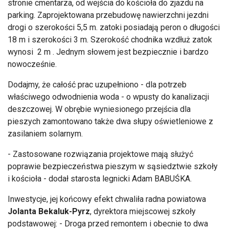
18 m i szerokości 3 m. Szerokość chodnika wzdłuż zatok
wynosi 2 m . Jednym słowem jest bezpiecznie i bardzo
nowocześnie.
Dodajmy, że całość prac uzupełniono - dla potrzeb
właściwego odwodnienia woda - o wpusty do kanalizacji
deszczowej. W obrębie wyniesionego przejścia dla
pieszych zamontowano także dwa słupy oświetleniowe z
zasilaniem solarnym.
- Zastosowane rozwiązania projektowe mają służyć
poprawie bezpieczeństwa pieszym w sąsiedztwie szkoły
i kościoła - dodał starosta legnicki Adam BABUŚKA.
Inwestycje, jej końcowy efekt chwaliła radna powiatowa
Jolanta Bekaluk-Pyrz
, dyrektora miejscowej szkoły
podstawowej: - Droga przed remontem i obecnie to dwa
różne światy i jestem obecnie spokojniejszy a o
bezpieczeństwo dzieci. Wysokie krawężniki na nowych