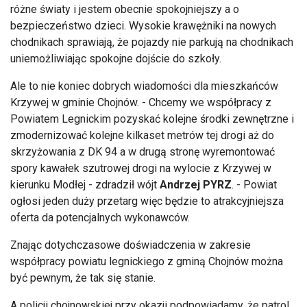
chodnikach sprawiają, że pojazdy nie parkują na chodnikach
uniemożliwiając spokojne dojście do szkoły.
Ale to nie koniec dobrych wiadomości dla mieszkańców
Krzywej w gminie Chojnów. - Chcemy we współpracy z
Powiatem Legnickim pozyskać kolejne środki zewnętrzne i
zmodernizować kolejne kilkaset metrów tej drogi aż do
skrzyżowania z DK 94 a w drugą stronę wyremontować
spory kawałek szutrowej drogi na wylocie z Krzywej w
kierunku Modłej - zdradził wójt
Andrzej PYRZ
. - Powiat
ogłosi jeden duży przetarg więc będzie to atrakcyjniejsza
oferta da potencjalnych wykonawców.
Znając dotychczasowe doświadczenia w zakresie
współpracy powiatu legnickiego z gminą Chojnów można
być pewnym, że tak się stanie.
A policji chojnowskiej przy okazji podpowiadamy, że patrol
ruchu drogowego chojnowskiego komisariatu policji sporo
by zarobił kontrolując w tamtym miejscu, bo