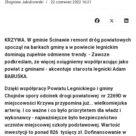
KRZYWA. W gminie Ścinawie remont dróg powiatowych
spoczął na barkach gminy a w powiecie legnickim
dominują zupełnie odmienne trendy. - Zawsze
podkreślam, że więcej osiągniemy współpracując jako
powiat z gminami - akcentuje starosta legnicki Adam
BABUŚKA.
Dzięki współpracy Powiatu Legnickiego i gminy
Chojnów spory odcinek drogi powiatowej nr 2269D w
miejscowości Krzywa przypomina już... wielkomiejska
arterię. I co ważne i co było priorytetem dla władz i
wykonawcy - najważniejsze było bezpieczeństwo
uczniów miejscowej szkoły podstawowej. Wartość
inwestycji to ponad 826 tysięcy zł. Dofinansowanie w
ramach programu Rządowego Funduszu Rozwoju Dróg
w wysokości 200 000,00 zł, pomoc finansowa ze strony