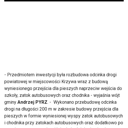
- Przedmiotem inwestycji była rozbudowa odcinka drogi
powiatowej w miejscowości Krzywa wraz z budową
wyniesionego przejścia dla pieszych naprzeciw wejścia do
szkoły, zatok autobusowych oraz chodnika - wyjaśnia wójt
gminy
Andrzej PYRZ
. - Wykonano przebudowę odcinka
drogi na długości 200 m w zakresie budowy przejścia dla
pieszych w formie wyniesionej wyspy zatok autobusowych
i chodnika przy zatokach autobusowych oraz dodatkowo po
stronie cmentarza, od wejścia do kościoła do zjazdu na
parking. Zaprojektowana przebudowę nawierzchni jezdni
drogi o szerokości 5,5 m. zatoki posiadają peron o długości