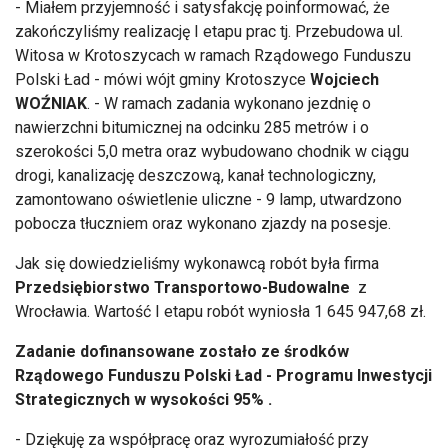
- Miałem przyjemność i satysfakcję poinformować, że
zakończyliśmy realizację I etapu prac tj. Przebudowa ul.
Witosa w Krotoszycach w ramach Rządowego Funduszu
Polski Ład - mówi wójt gminy Krotoszyce
Wojciech
WOŹNIAK
. - W ramach zadania wykonano jezdnię o
nawierzchni bitumicznej na odcinku 285 metrów i o
szerokości 5,0 metra oraz wybudowano chodnik w ciągu
drogi, kanalizację deszczową, kanał technologiczny,
zamontowano oświetlenie uliczne - 9 lamp, utwardzono
pobocza tłuczniem oraz wykonano zjazdy na posesje.
Jak się dowiedzieliśmy wykonawcą robót była firma
Przedsiębiorstwo Transportowo-Budowalne
z
Wrocławia. Wartość I etapu robót wyniosła 1 645 947,68 zł.
Zadanie dofinansowane zostało ze środków
Rządowego Funduszu Polski Ład - Programu Inwestycji
Strategicznych w wysokości 95% .
- Dziękuję za współpracę oraz wyrozumiałość przy