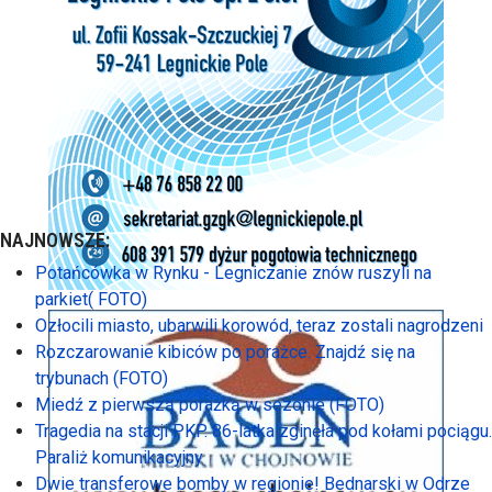
NAJNOWSZE:
Potańcówka w Rynku - Legniczanie znów ruszyli na
parkiet( FOTO)
Ozłocili miasto, ubarwili korowód, teraz zostali nagrodzeni
Rozczarowanie kibiców po porażce. Znajdź się na
trybunach (FOTO)
Miedź z pierwszą porażką w sezonie (FOTO)
Tragedia na stacji PKP. 86-latka zginęła pod kołami pociągu.
Paraliż komunikacyjny
Dwie transferowe bomby w regionie! Bednarski w Odrze