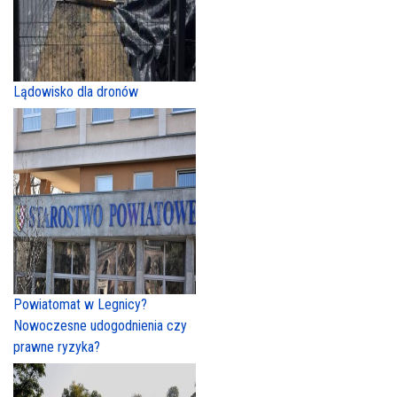
Lądowisko dla dronów
Powiatomat w Legnicy?
Nowoczesne udogodnienia czy
prawne ryzyka?