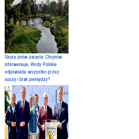
Skora znów zarasta. Chojnów
interweniuje, Wody Polskie
odpowiada: wszystko przez
suszę i brak pieniędzy?