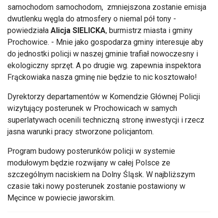
samochodom samochodom, zmniejszona zostanie emisja
dwutlenku węgla do atmosfery o niemal pół tony -
powiedziała
Alicja SIELICKA
, burmistrz miasta i gminy
Prochowice. - Mnie jako gospodarza gminy interesuje aby
do jednostki policji w naszej gminie trafiał nowoczesny i
ekologiczny sprzęt. A po drugie wg. zapewnia inspektora
Frąckowiaka nasza gminę nie będzie to nic kosztowało!
Dyrektorzy departamentów w Komendzie Głównej Policji
wizytujący posterunek w Prochowicach w samych
superlatywach ocenili techniczną stronę inwestycji i rzecz
jasna warunki pracy stworzone policjantom.
Program budowy posterunków policji w systemie
modułowym będzie rozwijany w całej Polsce ze
szczególnym naciskiem na Dolny Śląsk. W najbliższym
czasie taki nowy posterunek zostanie postawiony w
Męcince w powiecie jaworskim.