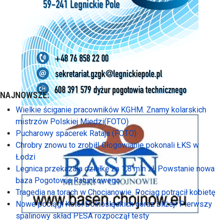
NAJNOWSZE:
Wielkie ściganie pracowników KGHM. Znamy kolarskich
mistrzów Polskiej Miedzi(FOTO)
Pucharowy spacerek Rataja (FOTO)
Chrobry znowu to zrobił! Głogowianie pokonali ŁKS w
Łodzi
Legnica przekazała działkę za 1,8 mln zł. Powstanie nowa
baza Pogotowia Ratunkowego
Tragedia na torach w Chocianowie. Pociąg potrącił kobietę
Nowe pociągi Kolei Dolnośląskich coraz bliżej! Pierwszy
spalinowy skład PESA rozpoczął testy