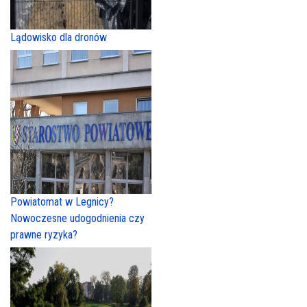
Lądowisko dla dronów
Powiatomat w Legnicy?
Nowoczesne udogodnienia czy
prawne ryzyka?