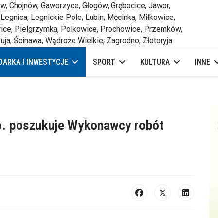
 Chojnów, Gaworzyce, Głogów, Grębocice, Jawor,
 Legnica, Legnickie Pole, Lubin, Męcinka, Miłkowice,
ce, Pielgrzymka, Polkowice, Prochowice, Przemków,
uja, Ścinawa, Wądroże Wielkie, Zagrodno, Złotoryja
ARKA I INWESTYCJE
SPORT
KULTURA
INNE
.o. poszukuje Wykonawcy robót