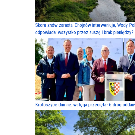
Skora znów zarasta. Chojnów interweniuje, Wody Pol
odpowiada: wszystko przez suszę i brak pieniędzy?
Krotoszyce dumne: wstęga przecięta- 6 dróg oddan