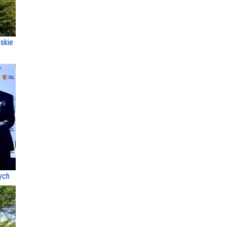
skie
ych