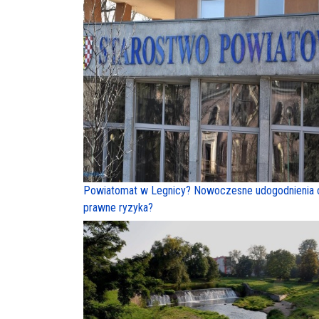
Powiatomat w Legnicy? Nowoczesne udogodnienia 
prawne ryzyka?