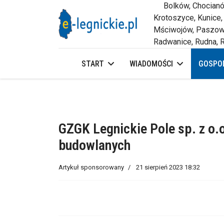
Bolków, Chocianów,
Krotoszyce, Kunice,
Mściwojów, Paszowi
Radwanice, Rudna, R
START
WIADOMOŚCI
GOSPOD
GZGK Legnickie Pole sp. z o
budowlanych
Artykuł sponsorowany
21 sierpień 2023 18:32