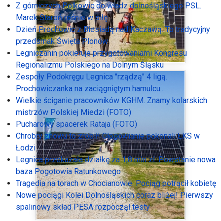
Z górniczych Polkowic do władz dolnośląskiego PSL.
Marek Staroń rośnie w siłę
Dzień Prochowic z Biesiadą nad Kaczawą. To tradycyjny
przedsmak Święta Plonów
Legniczanin pokieruje przygotowaniami Kongresu
Regionalizmu Polskiego na Dolnym Śląsku
Zespoły Podokręgu Legnica "rządzą" 4 ligą.
Prochowiczanka na zaciągniętym hamulcu...
Wielkie ściganie pracowników KGHM. Znamy kolarskich
mistrzów Polskiej Miedzi (FOTO)
Pucharowy spacerek Rataja (FOTO)
Chrobry znowu to zrobił! Głogowianie pokonali ŁKS w
Łodzi
Legnica przekazała działkę za 1,8 mln zł. Powstanie nowa
baza Pogotowia Ratunkowego
Tragedia na torach w Chocianowie. Pociąg potrącił kobietę
Nowe pociągi Kolei Dolnośląskich coraz bliżej! Pierwszy
spalinowy skład PESA rozpoczął testy