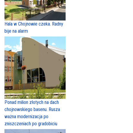
Hala w Chojnowie czeka. Radny
bije na alarm
Ponad milion złotych na dach
chojnowskiego basenu. Rusza
ważna modernizacja po
zniszczeniach po gradobiciu