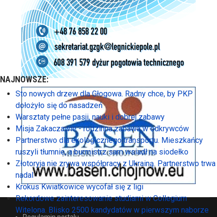
NAJNOWSZE:
Sto nowych drzew dla Głogowa. Radny chce, by PKP
dołożyło się do nasadzeń
Warsztaty pełne pasji, nauki i dobrej zabawy
Misja Zakaczawie - rodzinna zabawa w odkrywców
Partnerstwo dla ekologicznego transportu. Mieszkańcy
ruszyli tłumnie, a burmistrz sam wsiadł na siodełko
Złotoryja nie zrywa współpracy z Ukrainą. Partnerstwo trwa
nadal
Krokus Kwiatkowice wycofał się z ligi
Rekordowe zainteresowanie studiami w Collegium
Witelona. Blisko 2500 kandydatów w pierwszym naborze
Regulamin portalu