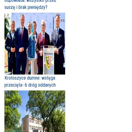
odpowiada: wszystko przez
suszę i brak pieniędzy?
Krotoszyce dumne: wstęga
przecięta- 6 dróg oddanych