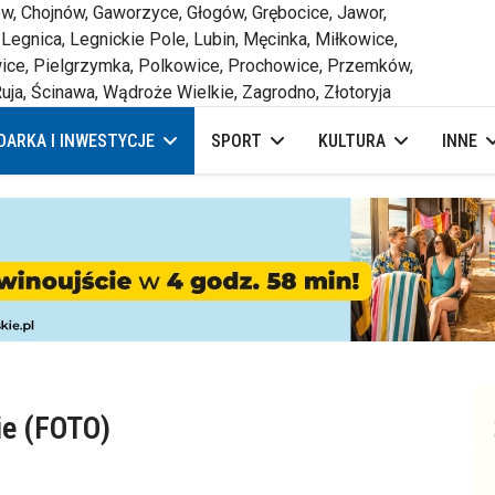
 Chojnów, Gaworzyce, Głogów, Grębocice, Jawor,
 Legnica, Legnickie Pole, Lubin, Męcinka, Miłkowice,
ce, Pielgrzymka, Polkowice, Prochowice, Przemków,
uja, Ścinawa, Wądroże Wielkie, Zagrodno, Złotoryja
ARKA I INWESTYCJE
SPORT
KULTURA
INNE
ie (FOTO)