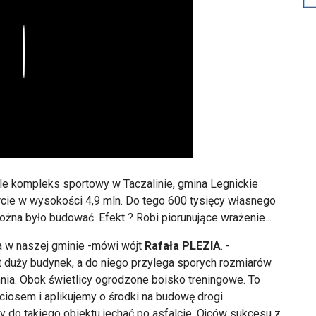
Play
ele kompleks sportowy w Taczalinie, gmina Legnickie
cie w wysokości 4,9 mln. Do tego 600 tysięcy własnego
żna było budować. Efekt ? Robi piorunujące wrażenie...
ca w naszej gminie -mówi wójt
Rafała PLEZIA
. -
 duży budynek, a do niego przylega sporych rozmiarów
nia. Obok świetlicy ogrodzone boisko treningowe. To
ciosem i aplikujemy o środki na budowę drogi
 do takiego obiektu jechać po asfalcie. Ojców sukcesu z