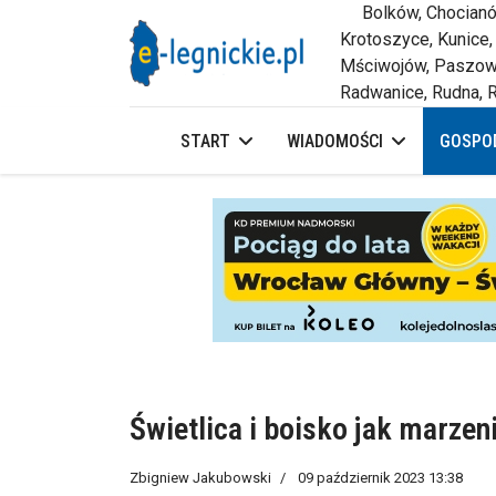
Bolków, Chocianów,
Krotoszyce, Kunice,
Mściwojów, Paszowi
Radwanice, Rudna, R
START
WIADOMOŚCI
GOSPOD
Świetlica i boisko jak marzen
Zbigniew Jakubowski
09 październik 2023 13:38