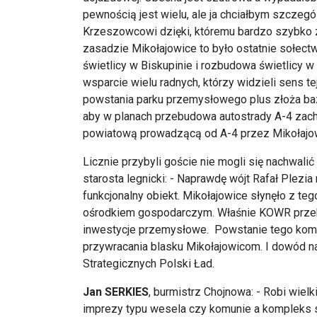
pewnością jest wielu, ale ja chciałbym szczeg
Krzeszowcowi dzięki, któremu bardzo szybko z
zasadzie Mikołajowice to było ostatnie sołectw
świetlicy w Biskupinie i rozbudowa świetlicy 
wsparcie wielu radnych, którzy widzieli sens t
powstania parku przemysłowego plus złoża baza
aby w planach przebudowa autostrady A-4 za
powiatową prowadzącą od A-4 przez Mikołajo
Licznie przybyli goście nie mogli się nachwal
starosta legnicki: - Naprawdę wójt Rafał Plezi
funkcjonalny obiekt. Mikołajowice słynęło z tego
ośrodkiem gospodarczym. Właśnie KOWR przeks
inwestycje przemysłowe. Powstanie tego komp
przywracania blasku Mikołajowicom. I dowód na
Strategicznych Polski Ład.
Jan SERKIES
, burmistrz Chojnowa: - Robi wiel
imprezy typu wesela czy komunie a kompleks s