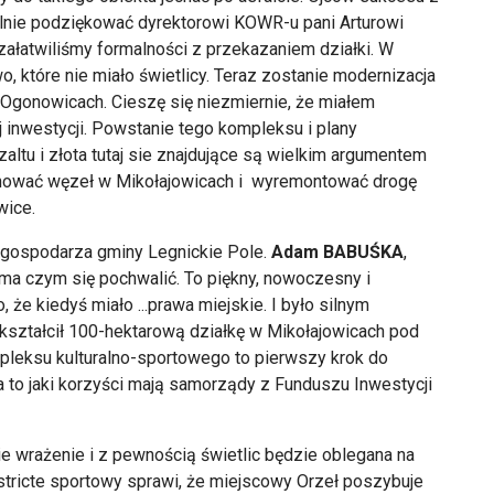
ólnie podziękować dyrektorowi KOWR-u pani Arturowi
ałatwiliśmy formalności z przekazaniem działki. W
o, które nie miało świetlicy. Teraz zostanie modernizacja
w Ogonowicach. Cieszę się niezmiernie, że miałem
ej inwestycji. Powstanie tego kompleksu i plany
ltu i złota tutaj sie znajdujące są wielkim argumentem
chować węzeł w Mikołajowicach i wyremontować drogę
wice.
ić gospodarza gminy Legnickie Pole.
Adam BABUŚKA
,
a ma czym się pochwalić. To piękny, nowoczesny i
, że kiedyś miało ...prawa miejskie. I było silnym
ztałcił 100-hektarową działkę w Mikołajowicach pod
leksu kulturalno-sportowego to pierwszy krok do
 to jaki korzyści mają samorządy z Funduszu Inwestycji
kie wrażenie i z pewnością świetlic będzie oblegana na
tricte sportowy sprawi, że miejscowy Orzeł poszybuje