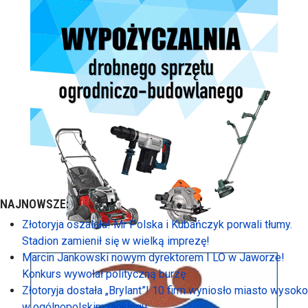
NAJNOWSZE:
Złotoryja oszalała! Mr Polska i Kubańczyk porwali tłumy.
Stadion zamienił się w wielką imprezę!
Marcin Jankowski nowym dyrektorem I LO w Jaworze!
Konkurs wywołał polityczną burzę
Złotoryja dostała „Brylant”! 10 firm wyniosło miasto wysoko
w ogólnopolskim rankingu