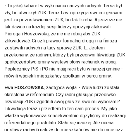
- To jakiś kabaret w wykonaniu naszych radnych. Tersa był
zły, bo utworzył ZUK. Teraz tzw. opozycja swoimi głosami
jest za pozostawieniem ZUK, bo tak trzeba. A jeszcze nie
tak dawno na każdej sesji liderzy opozycji atakowali
Pieroga i Hoszowską, że nic nie robią aby ZUK
zlikwidować. Ci szli prawno-formalną drogą i na finiszu
zostawili radnych na tacy sprawę ZUK. I... Jestem
przekonany, że radnym, którzy byli przeciwni likwidacji ZUK
społeczeństwo gminy wystawi słony rachunek wiosną.
Poplecznicy PiS i PO nie mają racji bytu w naszej gminie -
mówili wściekli mieszkańcy spotkani w sercu gminy.
Ewa HOSZOWSKA
, zastępca wójta: - Wola ludzi została
określona w referendum. Czy radni głosując przeciwko
likwidacji ZUK uzgodnili swój głos ze swoimi wyborami?
Likwidacja teraz i przedtem to ten sam proces. My jako
władza wykonawcza konsekwentnie dążyliśmy do realizacji
referendalnego postulatu. Stało się inaczej. Ale ocena
postawy radnych należy do mieszkańców nie do mnie czy