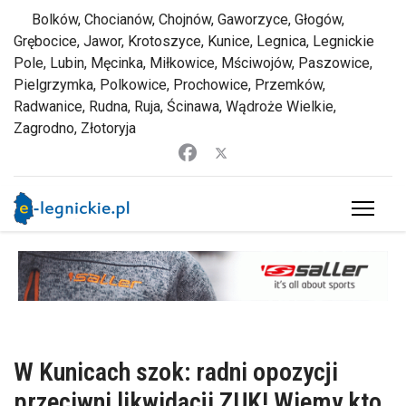
Bolków, Chocianów, Chojnów, Gaworzyce, Głogów,
Grębocice, Jawor, Krotoszyce, Kunice, Legnica, Legnickie
Pole, Lubin, Męcinka, Miłkowice, Mściwojów, Paszowice,
Pielgrzymka, Polkowice, Prochowice, Przemków,
Radwanice, Rudna, Ruja, Ścinawa, Wądroże Wielkie,
Zagrodno, Złotoryja
W Kunicach szok: radni opozycji
przeciwni likwidacji ZUK! Wiemy kto