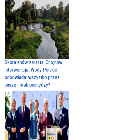
Skora znów zarasta. Chojnów
interweniuje, Wody Polskie
odpowiada: wszystko przez
suszę i brak pieniędzy?