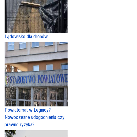
Lądowisko dla dronów
Powiatomat w Legnicy?
Nowoczesne udogodnienia czy
prawne ryzyka?