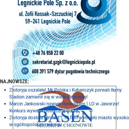
NAJNOWSZE:
Złotoryja oszalała! Mr Polska i Kubańczyk porwali tłumy.
Stadion zamienił się w wielką imprezę!
Marcin Jankowski nowym dyrektorem I LO w Jaworze!
Konkurs wywołał polityczną burzę
Złotoryja dostała „Brylant”! 10 firm wyniosło miasto wysoko
w ogólnopolskim rankingu