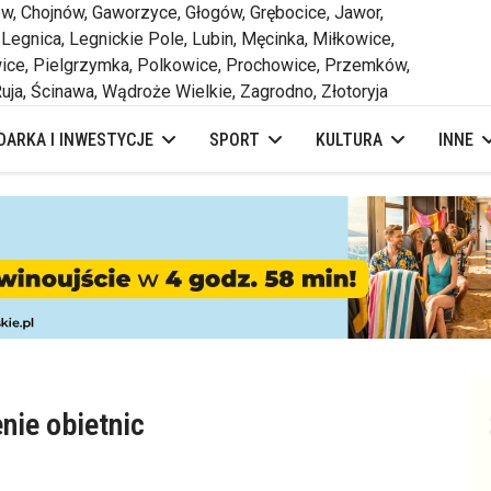
 Chojnów, Gaworzyce, Głogów, Grębocice, Jawor,
 Legnica, Legnickie Pole, Lubin, Męcinka, Miłkowice,
ce, Pielgrzymka, Polkowice, Prochowice, Przemków,
uja, Ścinawa, Wądroże Wielkie, Zagrodno, Złotoryja
ARKA I INWESTYCJE
SPORT
KULTURA
INNE
nie obietnic