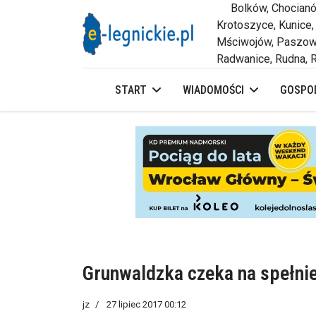
Bolków, Chocianów,
Krotoszyce, Kunice,
Mściwojów, Paszowi
Radwanice, Rudna, R
START
WIADOMOŚCI
GOSPOD
Grunwaldzka czeka na spełnie
jz
27 lipiec 2017 00:12