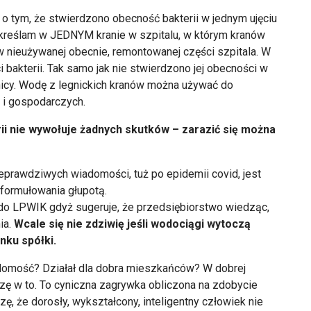
 tym, że stwierdzono obecność bakterii w jednym ujęciu
reślam w JEDNYM kranie w szpitalu, w którym kranów
 w nieużywanej obecnie, remontowanej części szpitala. W
bakterii. Tak samo jak nie stwierdzono jej obecności w
nicy. Wodę z legnickich kranów można używać do
 i gospodarczych.
rii nie wywołuje żadnych skutków – zarazić się można
eprawdziwych wiadomości, tuż po epidemii covid, jest
sformułowania głupotą.
 do LPWIK gdyż sugeruje, że przedsiębiorstwo wiedząc,
ia.
Wcale się nie zdziwię jeśli wodociągi wytoczą
nku spółki.
adomość? Działał dla dobra mieszkańców? W dobrej
rzę w to. To cyniczna zagrywka obliczona na zdobycie
, że dorosły, wykształcony, inteligentny człowiek nie