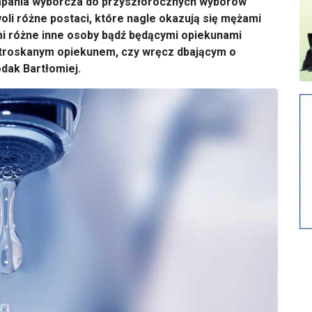
kampania wyborcza do przyszłorocznych wyborów
li różne postaci, które nagle okazują się mężami
i różne inne osoby bądź będącymi opiekunami
troskanym opiekunem, czy wręcz dbającym o
odak Bartłomiej.