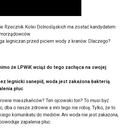
nie Rzecznik Kolei Dolnośląskich ma zostać kandydatem
Samorządowców.
ga legniczan przed piciem wody z kranów. Dlaczego?
, mimo że LPWiK wciąż do tego zachęca na swojej
ez legnicki
sanepid, woda jest zakażona bakterią
alenia
płuc
.
drowie mieszkańców? Ten ojcowski ton? To musi być
 dba o nasze zdrowie a inni tego nie robią. Tylko, że to
takiego komunikatu do mediów. Ani woda nie jest zakażona,
 powoduje zapalenia płuc.