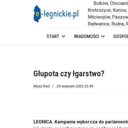
Bolków, Chocianów,
Krotoszyce, Kunice,
Mściwojów, Paszowi
Radwanice, Rudna, R
START
WIADOMOŚCI
GOSPOD
Głupota czy łgarstwo?
Mysz Rad
29 sierpień 2023 23:49
LEGNICA. Kampania wyborcza do parlamentu 