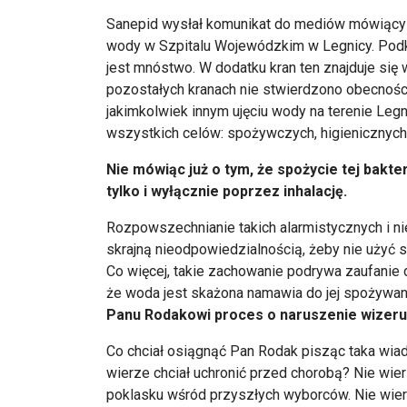
Sanepid wysłał komunikat do mediów mówiący o
wody w Szpitalu Wojewódzkim w Legnicy. Podk
jest mnóstwo. W dodatku kran ten znajduje się
pozostałych kranach nie stwierdzono obecności 
jakimkolwiek innym ujęciu wody na terenie Leg
wszystkich celów: spożywczych, higienicznych
Nie mówiąc już o tym, że spożycie tej bakte
tylko i wyłącznie poprzez inhalację.
Rozpowszechnianie takich alarmistycznych i ni
skrajną nieodpowiedzialnością, żeby nie użyć 
Co więcej, takie zachowanie podrywa zaufanie
że woda jest skażona namawia do jej spożywan
Panu Rodakowi proces o naruszenie wizeru
Co chciał osiągnąć Pan Rodak pisząc taka wi
wierze chciał uchronić przed chorobą? Nie wie
poklasku wśród przyszłych wyborców. Nie wierzę