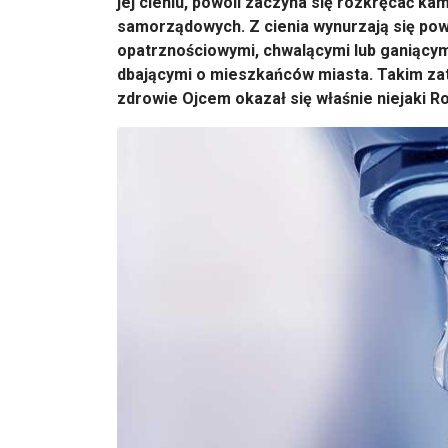
jej cieniu, powoli zaczyna się rozkręcać 
samorządowych. Z cienia wynurzają się powo
opatrznościowymi, chwalącymi lub ganiącym
dbającymi o mieszkańców miasta. Takim za
zdrowie Ojcem okazał się właśnie niejaki R