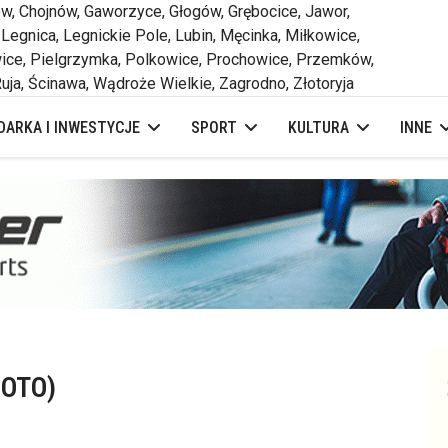
 Chojnów, Gaworzyce, Głogów, Grębocice, Jawor,
 Legnica, Legnickie Pole, Lubin, Męcinka, Miłkowice,
ce, Pielgrzymka, Polkowice, Prochowice, Przemków,
uja, Ścinawa, Wądroże Wielkie, Zagrodno, Złotoryja
ARKA I INWESTYCJE
SPORT
KULTURA
INNE
FOTO)