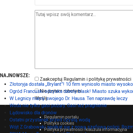
NAJNOWSZE:
Zaakceptuj Regulamin i politykę prywatności
Złotoryja dostała „Brylant”! 10 firm wyniosło miasto wysok
Nie jestem robotem
Ogród Francuski odzyska dawny blask! Miasto szuka wyko
Wyślij
W Legnicy mamy swojego Dr. Hausa. Ten naprawdę leczy
Woda nie tylko gasi pożary. Gasi też pragnienie
Lądowisko dla dronów
Regulamin portalu
Ostatni przystanek przed czystą wodą
Polityka cookies
Wójt Z.Grabowski spotkał się z nową szefową policji. Ro
Polityka prywatności i klauzula informacyjna