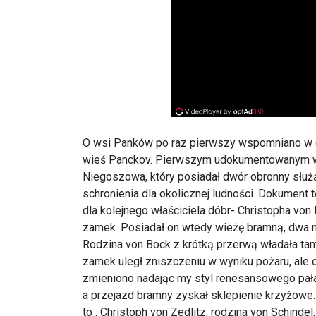
O wsi Panków po raz pierwszy wspomniano w d
wieś Panckov. Pierwszym udokumentowanym wł
Niegoszowa, który posiadał dwór obronny służ
schronienia dla okolicznej ludności. Dokument
dla kolejnego właściciela dóbr- Christopha v
zamek. Posiadał on wtedy wieżę bramną, dwa m
Rodzina von Bock z krótką przerwą władała ta
zamek uległ zniszczeniu w wyniku pożaru, ale
zmieniono nadając my styl renesansowego pał
a przejazd bramny zyskał sklepienie krzyżowe. P
to : Christoph von Zedlitz, rodzina von Schind