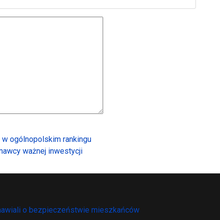
o w ogólnopolskim rankingu
nawcy ważnej inwestycji
zmawiali o bezpieczeństwie mieszkańców