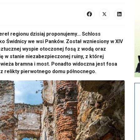
eł regionu dzisiaj proponujemy... Schloss
o Świdnicy we wsi Panków. Został wzniesiony w XIV
 sztucznej wyspie otoczonej fosą z wodą oraz
ę w stanie niezabezpieczonej ruiny, z której
ieża bramna i most. Ponadto widoczna jest fosa
z relikty pierwotnego domu północnego.