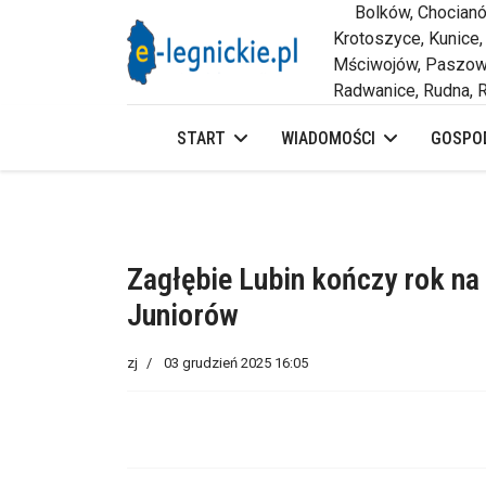
Bolków, Chocianów,
Krotoszyce, Kunice,
Mściwojów, Paszowi
Radwanice, Rudna, R
START
WIADOMOŚCI
GOSPOD
Zagłębie Lubin kończy rok na p
Juniorów
zj
03 grudzień 2025 16:05