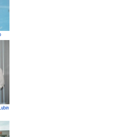
o
Lubin