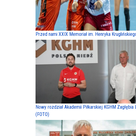
Przed nami XXIX Memoriał im. Henryka Kruglińskieg
Nowy rozdział Akademii Piłkarskiej KGHM Zagłębia 
(FOTO)