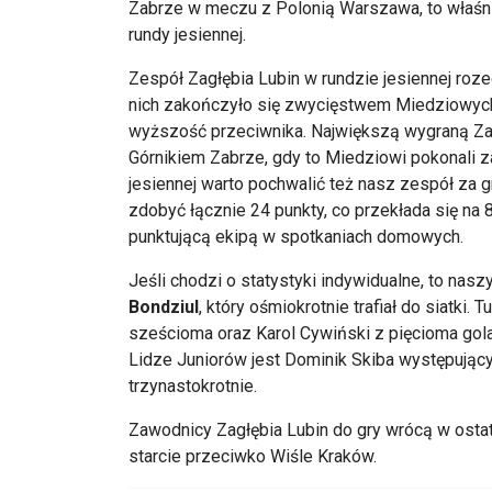
Zabrze w meczu z Polonią Warszawa, to właśni
rundy jesiennej.
Zespół Zagłębia Lubin w rundzie jesiennej roz
nich zakończyło się zwycięstwem Miedziowych
wyższość przeciwnika. Największą wygraną Zag
Górnikiem Zabrze, gdy to Miedziowi pokonali za
jesiennej warto pochwalić też nasz zespół za 
zdobyć łącznie 24 punkty, co przekłada się na 
punktującą ekipą w spotkaniach domowych.
Jeśli chodzi o statystyki indywidualne, to na
Bondziul
, który ośmiokrotnie trafiał do siatki.
sześcioma oraz Karol Cywiński z pięcioma gol
Lidze Juniorów jest Dominik Skiba występujący
trzynastokrotnie.
Zawodnicy Zagłębia Lubin do gry wrócą w osta
starcie przeciwko Wiśle Kraków.