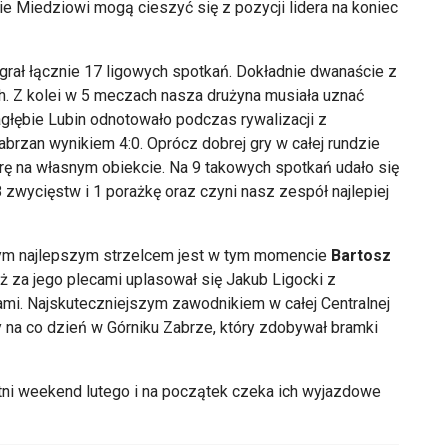
e Miedziowi mogą cieszyć się z pozycji lidera na koniec
egrał łącznie 17 ligowych spotkań. Dokładnie dwanaście z
. Z kolei w 5 meczach nasza drużyna musiała uznać
łębie Lubin odnotowało podczas rywalizacji z
brzan wynikiem 4:0. Oprócz dobrej gry w całej rundzie
grę na własnym obiekcie. Na 9 takowych spotkań udało się
8 zwycięstw i 1 porażkę oraz czyni nasz zespół najlepiej
szym najlepszym strzelcem jest w tym momencie
Bartosz
 Tuż za jego plecami uplasował się Jakub Ligocki z
ami. Najskuteczniejszym zawodnikiem w całej Centralnej
 na co dzień w Górniku Zabrze, który zdobywał bramki
tni weekend lutego i na początek czeka ich wyjazdowe