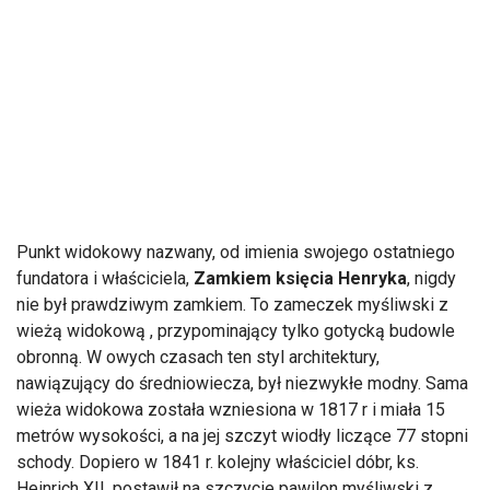
Punkt widokowy nazwany, od imienia swojego ostatniego
fundatora i właściciela,
Zamkiem księcia Henryka
, nigdy
nie był prawdziwym zamkiem. To zameczek myśliwski z
wieżą widokową , przypominający tylko gotycką budowle
obronną. W owych czasach ten styl architektury,
nawiązujący do średniowiecza, był niezwykłe modny. Sama
wieża widokowa została wzniesiona w 1817 r i miała 15
metrów wysokości, a na jej szczyt wiodły liczące 77 stopni
schody. Dopiero w 1841 r. kolejny właściciel dóbr, ks.
Heinrich XII, postawił na szczycie pawilon myśliwski z