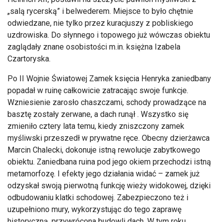
„salą rycerską” i belwederem. Miejsce to było chętnie
odwiedzane, nie tylko przez kuracjuszy z pobliskiego
uzdrowiska. Do słynnego i topowego już wówczas obiektu
zaglądały znane osobistości m.in. księżna Izabela
Czartoryska.
Po II Wojnie Światowej Zamek księcia Henryka zaniedbany
popadał w ruinę całkowicie zatracając swoje funkcje.
Wzniesienie zarosło chaszczami, schody prowadzące na
basztę zostały zerwane, a dach runął . Wszystko się
zmieniło cztery lata temu, kiedy zniszczony zamek
myśliwski przeszedł w prywatne ręce. Obecny dzierżawca
Marcin Chalecki, dokonuje istną rewolucje zabytkowego
obiektu. Zaniedbana ruina pod jego okiem przechodzi istną
metamorfozę. I efekty jego działania widać – zamek już
odzyskał swoją pierwotną funkcję wieży widokowej, dzięki
odbudowaniu klatki schodowej. Zabezpieczono też i
uzupełniono mury, wykorzystując do tego zaprawę
historyczną, przywrócona budowli dach. W tym roku