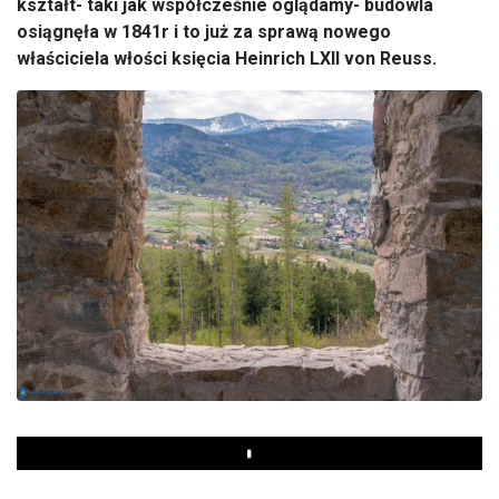
kształt- taki jak współcześnie oglądamy- budowla
osiągnęła w 1841r i to już za sprawą nowego
właściciela włości księcia Heinrich LXII von Reuss.
Play