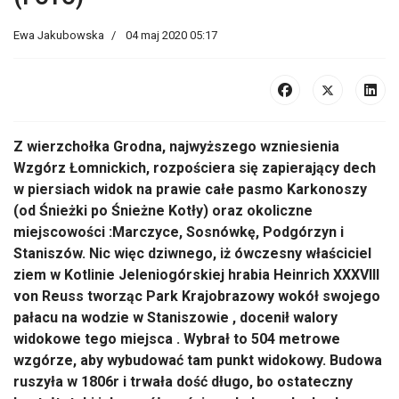
Ewa Jakubowska
04 maj 2020 05:17
Z wierzchołka Grodna, najwyższego wzniesienia
Wzgórz Łomnickich, rozpościera się zapierający dech
w piersiach widok na prawie całe pasmo Karkonoszy
(od Śnieżki po Śnieżne Kotły) oraz okoliczne
miejscowości :Marczyce, Sosnówkę, Podgórzyn i
Staniszów. Nic więc dziwnego, iż ówczesny właściciel
ziem w Kotlinie Jeleniogórskiej hrabia Heinrich XXXVIII
von Reuss tworząc Park Krajobrazowy wokół swojego
pałacu na wodzie w Staniszowie , docenił walory
widokowe tego miejsca . Wybrał to 504 metrowe
wzgórze, aby wybudować tam punkt widokowy. Budowa
ruszyła w 1806r i trwała dość długo, bo ostateczny