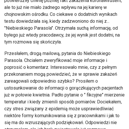
potwierdziły chwilę później fakt zakażenia koronawirusem,
ale to już nie miało żadnego wpływu na jej karierę w
chojnowskim ośrodku. Co ciekawe o dodatnich wynikach
testu dowiedziała się, kiedy zadzwoniono do niej z...
"Niebieskiego Parasola". Otrzymała suchą informację, od
byłego już wtedy pracodawcy, że jej wynik jest dodatni, na
tym rozmowa się skończyła.
Przesłałem, drogą mailową, pytania do Niebieskiego
Parasola. Chciałem zweryfikować moje informacje i
poprosić o komentarz. Interesowało mnie, czy z pełnym
przekonaniem mogą powiedzieć, że w sprawie zakażeń
zareagowali odpowiednio szybko? Prosiłem o
ustosunkowanie do informacji o gorączkujących pacjentach
już w połowie kwietnia. Padło pytanie o " fikcyjne" mierzenie
temperatur i kiedy zmienili sposób pomiarów. Dociekałem,
czy stres związany z epidemią może usprawiedliwiać
niektóre formy komunikowania się z pracownikami i jak to
się ma do wzruszających podziękowań. Odpowiedzi nie