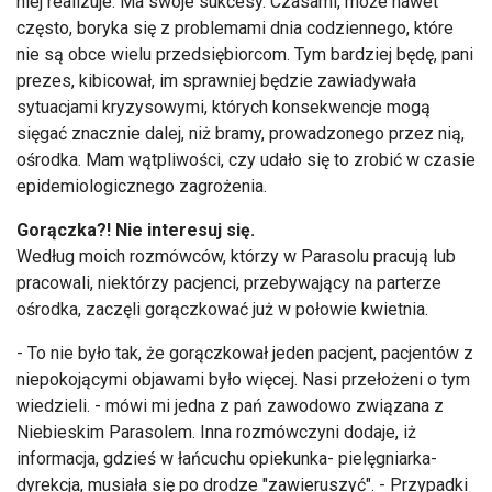
niej realizuje. Ma swoje sukcesy. Czasami, może nawet
często, boryka się z problemami dnia codziennego, które
nie są obce wielu przedsiębiorcom. Tym bardziej będę, pani
prezes, kibicował, im sprawniej będzie zawiadywała
sytuacjami kryzysowymi, których konsekwencje mogą
sięgać znacznie dalej, niż bramy, prowadzonego przez nią,
ośrodka. Mam wątpliwości, czy udało się to zrobić w czasie
epidemiologicznego zagrożenia.
Gorączka?! Nie interesuj się.
Według moich rozmówców, którzy w Parasolu pracują lub
pracowali, niektórzy pacjenci, przebywający na parterze
ośrodka, zaczęli gorączkować już w połowie kwietnia.
- To nie było tak, że gorączkował jeden pacjent, pacjentów z
niepokojącymi objawami było więcej. Nasi przełożeni o tym
wiedzieli. - mówi mi jedna z pań zawodowo związana z
Niebieskim Parasolem. Inna rozmówczyni dodaje, iż
informacja, gdzieś w łańcuchu opiekunka- pielęgniarka-
dyrekcja, musiała się po drodze "zawieruszyć". - Przypadki