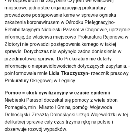
- W odpowiedzi na zapytanie czy jest we właściwej
miejscowo jednostce organizacyjnej prokuratury
prowadzone postępowanie karne w sprawie ogniska
zakażenia koronawirusem w Ośrodku Pielęgnacyjno-
Rehabilitacyjnym Niebieski Parasol w Chojnowie, uprzejmie
informuję, że właściwa miejscowo Prokuratura Rejonowa w
Złotoryi nie prowadzi postępowania karnego w takiej
sprawie. Dotychczas nie wpłynęło żadne doniesienie w
przedmiotowej sprawie. Do Prokuratury nie dotarły
informacje o nieprawidłowościach dotyczących zapytania. -
poinformowała mnie
Lidia Tkaczyszyn
- rzecznik prasowy
Prokuratury Okręgowej w Legnicy.
Pomoc = skok cywilizacyjny w czasie epidemii
Niebieski Parasol doczekał się pomocy z wielu stron.
Pomagało, min.: Miasto i Gmina, pomógł Wojewoda
Dolnośląski. Zresztą Dolnośląski Urząd Wojewódzki w tej
delikatnej sprawie cały czas trzyma rękę na pulsie i
obserwuje rozwój wypadków.