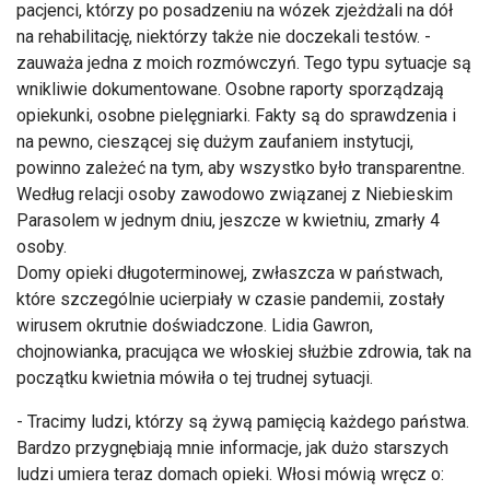
pacjenci, którzy po posadzeniu na wózek zjeżdżali na dół
na rehabilitację, niektórzy także nie doczekali testów. -
zauważa jedna z moich rozmówczyń. Tego typu sytuacje są
wnikliwie dokumentowane. Osobne raporty sporządzają
opiekunki, osobne pielęgniarki. Fakty są do sprawdzenia i
na pewno, cieszącej się dużym zaufaniem instytucji,
powinno zależeć na tym, aby wszystko było transparentne.
Według relacji osoby zawodowo związanej z Niebieskim
Parasolem w jednym dniu, jeszcze w kwietniu, zmarły 4
osoby.
Domy opieki długoterminowej, zwłaszcza w państwach,
które szczególnie ucierpiały w czasie pandemii, zostały
wirusem okrutnie doświadczone. Lidia Gawron,
chojnowianka, pracująca we włoskiej służbie zdrowia, tak na
początku kwietnia mówiła o tej trudnej sytuacji.
- Tracimy ludzi, którzy są żywą pamięcią każdego państwa.
Bardzo przygnębiają mnie informacje, jak dużo starszych
ludzi umiera teraz domach opieki. Włosi mówią wręcz o: