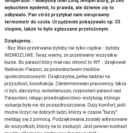
temperatur. - Miałyśmy mierzoną temperaturę, przed
wybuchem epidemii, to prawda, ale dziwnie się to
odbywało. Pan stróż przytykał nam niesprawny
termometr do czoła. Urządzenie pokazywało np. 33
stopnie, także to było zgłaszane przełożonym.
Dziękujemy...
- Bez Was przetrwanie byłoby nie tylko ciężkie - byłoby
NIEMOŻLIWE. Teraz wiemy, że przetrwamy wszystkie
burze. Bo parasol który miał nas chronić to WY. - dziękował
Niebieski Parasol, za pośrednictwem mediów
społecznościowych. Dziękczynna, pełna nadziei na
przyszłość, konstrukcja. Zdeterminowani pracownicy, także
ci byli, darczyńcy, woluntariusze, rozpostarli parasol nad
Parasolem, ratując przedsiębiorstwo-instytucję, którego
sytuacja była nie do pozazdroszczenia. Duży komfort, jeśli
można liczyć na dobrych ludzi, którzy w czasie ''burzy''
meldują się z pomocą. Podziękowania zostały adresowane
do wszystkich, którzy na to zasłużyli. Jest pewien kontrast