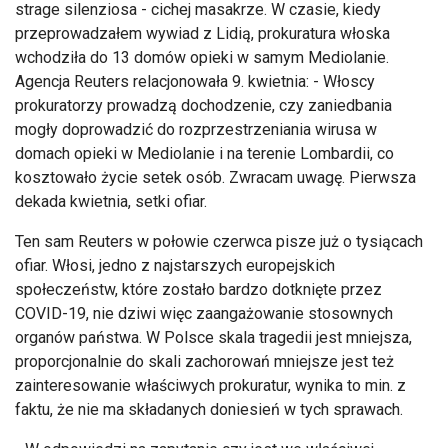
strage silenziosa - cichej masakrze. W czasie, kiedy
przeprowadzałem wywiad z Lidią, prokuratura włoska
wchodziła do 13 domów opieki w samym Mediolanie.
Agencja Reuters relacjonowała 9. kwietnia: - Włoscy
prokuratorzy prowadzą dochodzenie, czy zaniedbania
mogły doprowadzić do rozprzestrzeniania wirusa w
domach opieki w Mediolanie i na terenie Lombardii, co
kosztowało życie setek osób. Zwracam uwagę. Pierwsza
dekada kwietnia, setki ofiar.
Ten sam Reuters w połowie czerwca pisze już o tysiącach
ofiar. Włosi, jedno z najstarszych europejskich
społeczeństw, które zostało bardzo dotknięte przez
COVID-19, nie dziwi więc zaangażowanie stosownych
organów państwa. W Polsce skala tragedii jest mniejsza,
proporcjonalnie do skali zachorowań mniejsze jest też
zainteresowanie właściwych prokuratur, wynika to min. z
faktu, że nie ma składanych doniesień w tych sprawach.