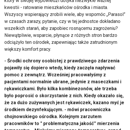
który w swojej wypowiedzi dotyka niezwykle ważnej
kwestii - ratowanie mieszkańców ośrodka i miasta.
Wszyscy wspierający zrobili wiele, aby wspomóc „Parasol”
w czasach zarazy, pytanie, czy w tej jednostce dokładano
wszelkich starań, aby zapobiec rosnącemu zagrożeniu?
Niewątpliwie, wsparcie, płynące z różnych stron bardzo
odciążyło ten ośrodek, zapewniając także zatrudnionym
większy komfort pracy.
- Środki ochrony osobistej z prawdziwego zdarzenia
pojawiły się dopiero wtedy, kiedy zaczęła napływać
pomoc z zewnątrz. Wcześniej pracowałyśmy z
pacjentami normalnie ubrane, jedynie z maseczkami i
rękawiczkami. Było kilka kombinezonów, ale trzeba
było poprosić o skorzystanie z nich. Kiedy okazało się,
że za dużo zużywanych jest rękawiczek, kazano myć je
środkiem dezynfekującym. - mówi pracowniczka
chojnowskiego ośrodka. Kolejnym zarzutem
pracowników to " problematyczna jakość'' mierzenia