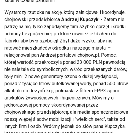
skok w czasie pandemii .
Wystarczy rzut oka na akcję, którą zainicjował i koordynuje,
chojnowski przedsiębiorca
Andrzej Kupczyk
. - Zatem nie
patrzę na nic, tylko zapodajemy tam szybko sprzęt i środki
ochrony bezpośredniej, po które również jeździłem do
fabryki, aby było szybciej! Zbyt duże ryzyko, aby nie
ratować mieszkańców ośrodka i naszego miasta. –
relacjonował pan Andrzej portalowi chojnow.pl. Pomoc,
której wartość przekroczyła ponad 23 000 PLN pewnością
nie należała do symbolicznych, wśród przekazanych darów,
były min.: 2 nowe generatory ozonu o dużej wydajności,
ponad 2 tysiące litrów butelkowanej wody, ponad 500 litrów
alkoholu do dezynfekcji, półmaski z filtrem FPP3 sporo
artykułów żywnościowych i higienicznych. Mówimy o
jednorazowej pomocy skoordynowanej przez
chojnowskiego przedsiębiorcę, ale media społecznościowe
noszą więcej śladów mobilizacji i "wielkich serc", także od
innych firm i osób. Wróćmy jednak do słów pana Kupczyka,