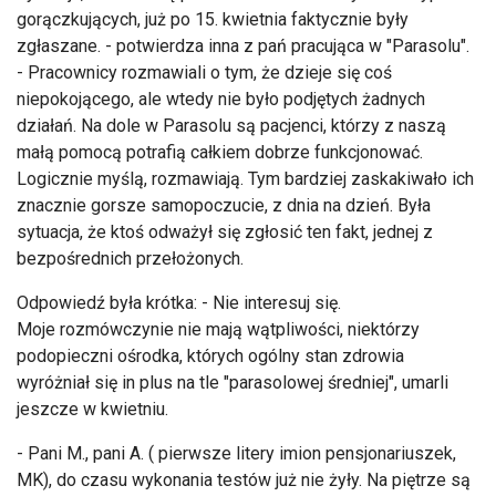
gorączkujących, już po 15. kwietnia faktycznie były
zgłaszane. - potwierdza inna z pań pracująca w "Parasolu".
- Pracownicy rozmawiali o tym, że dzieje się coś
niepokojącego, ale wtedy nie było podjętych żadnych
działań. Na dole w Parasolu są pacjenci, którzy z naszą
małą pomocą potrafią całkiem dobrze funkcjonować.
Logicznie myślą, rozmawiają. Tym bardziej zaskakiwało ich
znacznie gorsze samopoczucie, z dnia na dzień. Była
sytuacja, że ktoś odważył się zgłosić ten fakt, jednej z
bezpośrednich przełożonych.
Odpowiedź była krótka: - Nie interesuj się.
Moje rozmówczynie nie mają wątpliwości, niektórzy
podopieczni ośrodka, których ogólny stan zdrowia
wyróżniał się in plus na tle "parasolowej średniej", umarli
jeszcze w kwietniu.
- Pani M., pani A. ( pierwsze litery imion pensjonariuszek,
MK), do czasu wykonania testów już nie żyły. Na piętrze są