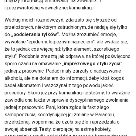
między informacją emitowaną "na zewnątrz" i
rzeczywistością wewnętrznej komunikacji.
Według moich rozmówczyń, zdarzało się słyszeć od
przełożonych, niektórym zatrudnionym, że nadają się tylko
do
„podcierania tyłków”.
Można zrozumieć emocje,
wywołane ''epidemiologicznym napięciem”, ale wydaje się,
że to jednak coś więcej niż tylko element „szorstkiego
stylu”. Podobnie zresztą jak odprawa, na której poświęcono
sporo czasu na omawianie „
imprezowego stylu życia”
jednej z pracownic. Padać miały zarzuty o nadużywanie
alkoholu, ale nie dotarłem do informacji, żeby ktoś kogoś
badał alkomatem i wszczynał z tego powodu jakieś
procedury. Skoro już przy komunikacji jesteśmy, to wyraźnie
zawiodła ona także w sprawie dyscyplinarnego zwolnienia
jednej z pracownic. Pani, która zgłosiła fakt złego
samopoczucia, koordynującej jej zmianę w Parasolu,
przełożonej, wspomina, że czuła się źle i uprzedzała o
swojej absencji. Testy, cierpiącej na astmę kobiety,