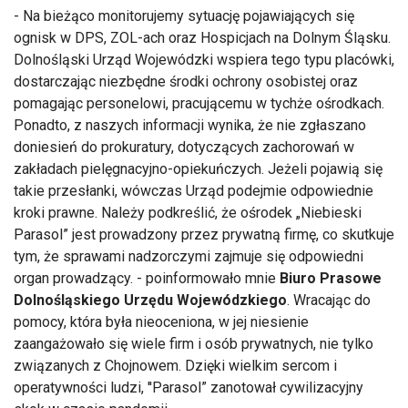
- Na bieżąco monitorujemy sytuację pojawiających się
ognisk w DPS, ZOL-ach oraz Hospicjach na Dolnym Śląsku.
Dolnośląski Urząd Wojewódzki wspiera tego typu placówki,
dostarczając niezbędne środki ochrony osobistej oraz
pomagając personelowi, pracującemu w tychże ośrodkach.
Ponadto, z naszych informacji wynika, że nie zgłaszano
doniesień do prokuratury, dotyczących zachorowań w
zakładach pielęgnacyjno-opiekuńczych. Jeżeli pojawią się
takie przesłanki, wówczas Urząd podejmie odpowiednie
kroki prawne. Należy podkreślić, że ośrodek „Niebieski
Parasol” jest prowadzony przez prywatną firmę, co skutkuje
tym, że sprawami nadzorczymi zajmuje się odpowiedni
organ prowadzący. - poinformowało mnie
Biuro Prasowe
Dolnośląskiego Urzędu
Wojewódzkiego
. Wracając do
pomocy, która była nieoceniona, w jej niesienie
zaangażowało się wiele firm i osób prywatnych, nie tylko
związanych z Chojnowem. Dzięki wielkim sercom i
operatywności ludzi, ''Parasol” zanotował cywilizacyjny