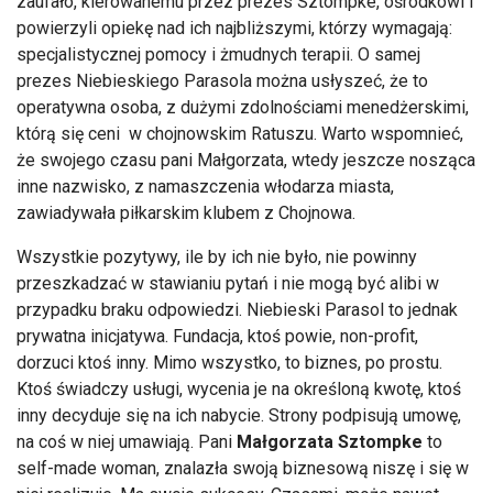
zaufało, kierowanemu przez prezes Sztompke, ośrodkowi i
powierzyli opiekę nad ich najbliższymi, którzy wymagają:
specjalistycznej pomocy i żmudnych terapii. O samej
prezes Niebieskiego Parasola można usłyszeć, że to
operatywna osoba, z dużymi zdolnościami menedżerskimi,
którą się ceni w chojnowskim Ratuszu. Warto wspomnieć,
że swojego czasu pani Małgorzata, wtedy jeszcze nosząca
inne nazwisko, z namaszczenia włodarza miasta,
zawiadywała piłkarskim klubem z Chojnowa.
Wszystkie pozytywy, ile by ich nie było, nie powinny
przeszkadzać w stawianiu pytań i nie mogą być alibi w
przypadku braku odpowiedzi. Niebieski Parasol to jednak
prywatna inicjatywa. Fundacja, ktoś powie, non-profit,
dorzuci ktoś inny. Mimo wszystko, to biznes, po prostu.
Ktoś świadczy usługi, wycenia je na określoną kwotę, ktoś
inny decyduje się na ich nabycie. Strony podpisują umowę,
na coś w niej umawiają. Pani
Małgorzata Sztompke
to
self-made woman, znalazła swoją biznesową niszę i się w