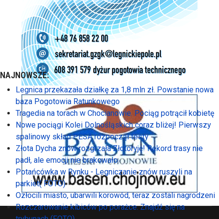
NAJNOWSZE:
Legnica przekazała działkę za 1,8 mln zł. Powstanie nowa
baza Pogotowia Ratunkowego
Tragedia na torach w Chocianowie. Pociąg potrącił kobietę
Nowe pociągi Kolei Dolnośląskich coraz bliżej! Pierwszy
spalinowy skład PESA rozpoczął testy
Złota Dycha znów rozgrzała Złotoryję! Rekord trasy nie
padł, ale emocji nie brakowało
Potańcówka w Rynku - Legniczanie znów ruszyli na
parkiet( FOTO)
Ozłocili miasto, ubarwili korowód, teraz zostali nagrodzeni
Rozczarowanie kibiców po porażce. Znajdź się na
trybunach (FOTO)