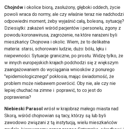
Chojnów
i okolice biorą, zasłużony, głęboki oddech, życie
powoli wraca do normy, ale czy właśnie teraz nie nadchodzi
odpowiedni moment, żeby wyjaśnić całą, bolesną, sytuację?
Dziesiątki: zakażeń wśród pacjentów i personelu, zgony z
powodu koronawirusa, zagrożenie, na które narażeni byli
mieszkańcy Chojnowa i okolic. Wiem, że to delikatna
materia: starsi, schorowani ludzie, dużo: bólu, lęku i
niepewności. Sytuacje graniczne, po prostu. Widzę tylko, że
w innych europejskich krajach podchodzi się z większym
zaangażowaniem do wyciągania wniosków z ponurego
''epidemiologicznego" pokłosia, mając świadomość, że
problem może niebawem powrócić. Oby nie, ale czy nie
lepiej chuchać na zimne i poprawić, to co jest do
poprawienia?
Niebieski Parasol
wrósł w krajobraz małego miasta nad
Skorą, wśród chojnowian są tacy, którzy są lub byli
zawodowo związani z tą instytucją, wielu mieszkańców