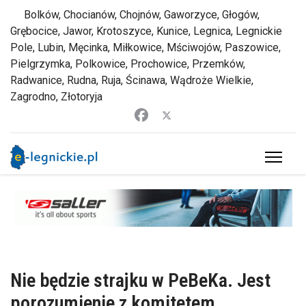
Bolków, Chocianów, Chojnów, Gaworzyce, Głogów,
Grębocice, Jawor, Krotoszyce, Kunice, Legnica, Legnickie
Pole, Lubin, Męcinka, Miłkowice, Mściwojów, Paszowice,
Pielgrzymka, Polkowice, Prochowice, Przemków,
Radwanice, Rudna, Ruja, Ścinawa, Wądroże Wielkie,
Zagrodno, Złotoryja
Nie będzie strajku w PeBeKa. Jest
porozumienie z komitetem