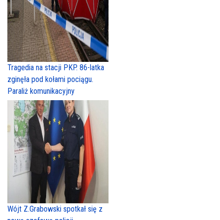
Tragedia na stacji PKP. 86-latka
zginęła pod kołami pociągu.
Paraliż komunikacyjny
Wójt Z.Grabowski spotkał się z