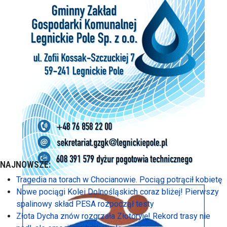
NAJNOWSZE:
Tragedia na torach w Chocianowie. Pociąg potrącił kobietę
Nowe pociągi Kolei Dolnośląskich coraz bliżej! Pierwszy
spalinowy skład PESA rozpoczął testy
Złota Dycha znów rozgrzała Złotoryję! Rekord trasy nie