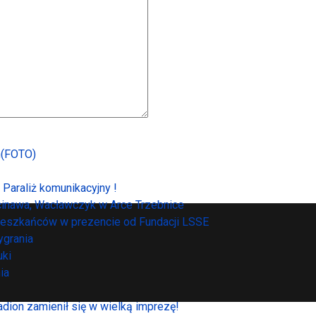
h(FOTO)
 Paraliż komunikacyjny !
cinawa, Wacławczyk w Arce Trzebnice
mieszkańców w prezencie od Fundacji LSSE
ygrania
uki
ia
tadion zamienił się w wielką imprezę!