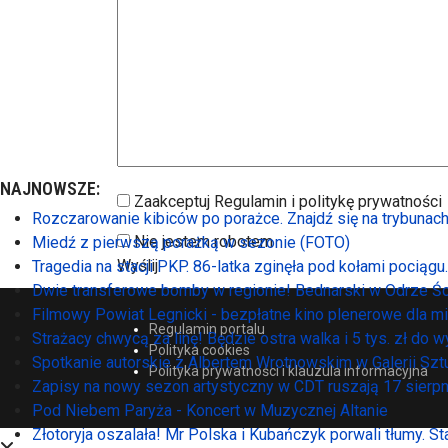
NAJNOWSZE:
Zaakceptuj Regulamin i politykę prywatności
Rozczarowanie kibiców po porażce. Znajdź się na trybunac
Nie jestem robotem
Miedź z pierwszą porażką w sezonie (FOTO)
Wyślij
Tragedia na stacji PKP. 86-latka zginęła pod kołami pociągu.
Dwie transferowe bomby w regionie! Bednarski w Odrze Ś
Filmowy Powiat Legnicki - bezpłatne kino plenerowe dla 
Regulamin portalu
Strażacy chwycą za linę! Będzie ostra walka i 5 tys. zł do w
Polityka cookies
Spotkanie autorskie z Albertem Wrotnowskim w Galerii Szt
Polityka prywatności i klauzula informacyjna
Zapisy na nowy sezon artystyczny w CDT ruszają 17 sierpn
Pod Niebem Paryża - Koncert w Muzycznej Altanie
Złotoryja oszalała! Mr Polska i Kubańczyk porwali tłumy. S