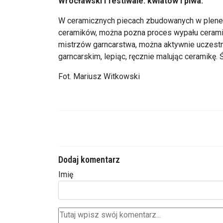
Wrocławski i festiwale: kwiatów i piwa.
W ceramicznych piecach zbudowanych w plener
ceramików, można pozna proces wypału cerami
mistrzów garncarstwa, można aktywnie uczestn
garncarskim, lepiąc, ręcznie malując ceramikę. 
Fot. Mariusz Witkowski
Dodaj komentarz
Imię