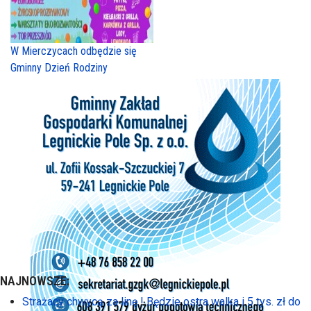
W Mierczycach odbędzie się
Gminny Dzień Rodziny
NAJNOWSZE:
Strażacy chwycą za linę ! Będzie ostra walka i 5 tys. zł do