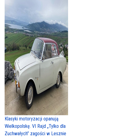
Klasyki motoryzacji opanują
Wielkopolskę. VI Rajd „Tylko dla
Zuchwałych” zagości w Lesznie