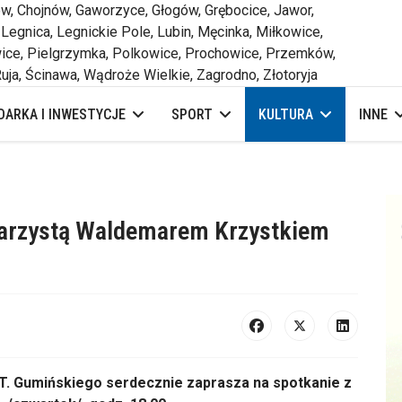
 Chojnów, Gaworzyce, Głogów, Grębocice, Jawor,
 Legnica, Legnickie Pole, Lubin, Męcinka, Miłkowice,
ce, Pielgrzymka, Polkowice, Prochowice, Przemków,
uja, Ścinawa, Wądroże Wielkie, Zagrodno, Złotoryja
ARKA I INWESTYCJE
SPORT
KULTURA
INNE
narzystą Waldemarem Krzystkiem
 T. Gumińskiego serdecznie zaprasza na spotkanie z