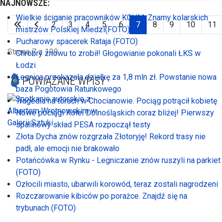
NAJNOWSZE:
Wielkie ściganie pracowników KGHM. Znamy kolarskich
2
3
4
5
6
7
8
9
10
11
mistrzów Polskiej Miedzi(FOTO)
Pucharowy spacerek Rataja (FOTO)
Strona 7 z 199
Chrobry znowu to zrobił! Głogowianie pokonali ŁKS w
Łodzi
Legnica przekazała działkę za 1,8 mln zł. Powstanie nowa
POWIĄZANE WPISY
baza Pogotowia Ratunkowego
Tragedia na torach w Chocianowie. Pociąg potrącił kobietę
Nowe pociągi Kolei Dolnośląskich coraz bliżej! Pierwszy
spalinowy skład PESA rozpoczął testy
Złota Dycha znów rozgrzała Złotoryję! Rekord trasy nie
padł, ale emocji nie brakowało
Potańcówka w Rynku - Legniczanie znów ruszyli na parkiet
(FOTO)
Ozłocili miasto, ubarwili korowód, teraz zostali nagrodzeni
Rozczarowanie kibiców po porażce. Znajdź się na
trybunach (FOTO)