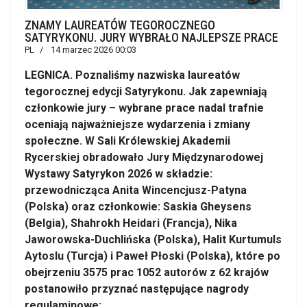
ZNAMY LAUREATÓW TEGOROCZNEGO
SATYRYKONU. JURY WYBRAŁO NAJLEPSZE PRACE
PL
14 marzec 2026 00:03
LEGNICA. Poznaliśmy nazwiska laureatów
tegorocznej edycji Satyrykonu. Jak zapewniają
członkowie jury – wybrane prace nadal trafnie
oceniają najważniejsze wydarzenia i zmiany
społeczne. W Sali Królewskiej Akademii
Rycerskiej obradowało Jury Międzynarodowej
Wystawy Satyrykon 2026 w składzie:
przewodnicząca Anita Wincencjusz-Patyna
(Polska) oraz członkowie: Saskia Gheysens
(Belgia), Shahrokh Heidari (Francja), Nika
Jaworowska-Duchlińska (Polska), Halit Kurtumuls
Aytoslu (Turcja) i Paweł Płoski (Polska), które po
obejrzeniu 3575 prac 1052 autorów z 62 krajów
postanowiło przyznać następujące nagrody
regulaminowe: