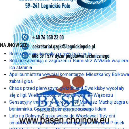
NAJNOWSZE:
Rodło gotowe do walki o najwyższe cele
Rodzice alarmują o zagrożeniu. Burmistrz W.Wabik wspiera
ich starania
Apel burmistrza wywołał komentarze. Mieszkańcy Bolkowa
zabrali głos
Chaos przed pierwszym gwizdkiem! Dwa kluby wycofały
się z ligi. Wielka radość w Starym Łomie i Wąsoszu
Sensacyjny transfer w okręgówce! Mateusz Machaj zagra u
beniaminka. Gwardia Białołęka ma nowego lidera
Lato na Dolnym Śląsku wraca do Wrocławia! Trzy dni
smaków, atrakcji i kolejowych inspiracji na Wyspie Piasek