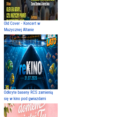
Old Cover - Koncert w
Muzycznej Altanie
Odkryte baseny RCS zamienią
się w kino pod gwiazdami