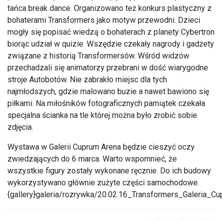
tańca break dance. Organizowano też konkurs plastyczny z
bohaterami Transformers jako motyw przewodni. Dzieci
mogły się popisać wiedzą o bohaterach z planety Cybertron
biorąc udział w quizie. Wszędzie czekały nagrody i gadżety
związane z historią Transformersów. Wśród widzów
przechadzali się animatorzy przebrani w dość wiarygodne
stroje Autobotów. Nie zabrakło miejsc dla tych
najmłodszych, gdzie malowano buzie a nawet bawiono się
piłkami. Na miłośników fotograficznych pamiątek czekała
specjalna ścianka na tle której można było zrobić sobie
zdjęcia.
Wystawa w Galerii Cuprum Arena będzie cieszyć oczy
zwiedzających do 6 marca. Warto wspomnieć, że
wszystkie figury zostały wykonane ręcznie. Do ich budowy
wykorzystywano głównie zużyte części samochodowe.
{gallery}galeria/rozrywka/20.02.16_Transformers_Galeria_C