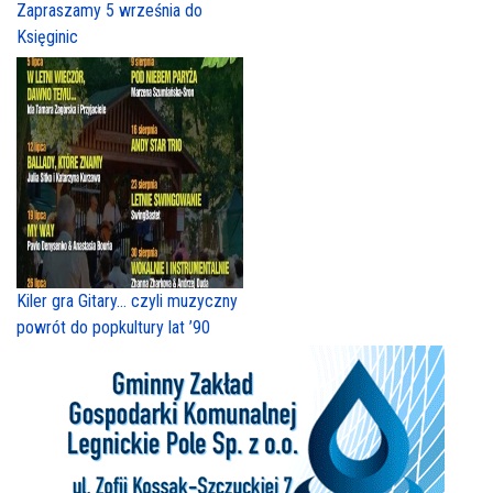
Zapraszamy 5 września do
Księginic
Kiler gra Gitary… czyli muzyczny
powrót do popkultury lat ’90