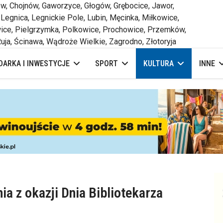
 Chojnów, Gaworzyce, Głogów, Grębocice, Jawor,
 Legnica, Legnickie Pole, Lubin, Męcinka, Miłkowice,
ce, Pielgrzymka, Polkowice, Prochowice, Przemków,
uja, Ścinawa, Wądroże Wielkie, Zagrodno, Złotoryja
ARKA I INWESTYCJE
SPORT
KULTURA
INNE
a z okazji Dnia Bibliotekarza