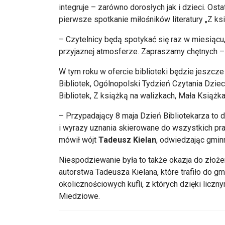
integruje – zarówno dorosłych jak i dzieci. Ost
pierwsze spotkanie miłośników literatury „Z ks
– Czytelnicy będą spotykać się raz w miesiącu
przyjaznej atmosferze. Zapraszamy chętnych –
W tym roku w ofercie biblioteki będzie jeszcze 
Bibliotek, Ogólnopolski Tydzień Czytania Dzie
Bibliotek, Z książką na walizkach, Mała Książk
– Przypadający 8 maja Dzień Bibliotekarza to do
i wyrazy uznania skierowane do wszystkich pr
mówił wójt
Tadeusz Kielan
, odwiedzając gminn
Niespodziewanie była to także okazja do złożen
autorstwa Tadeusza Kielana, które trafiło do gm
okolicznościowych kufli, z których dzięki lic
Miedziowe.