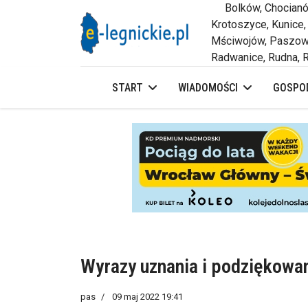
Bolków, Chocianów,
Krotoszyce, Kunice,
Mściwojów, Paszowi
Radwanice, Rudna, R
START
WIADOMOŚCI
GOSPOD
Wyrazy uznania i podziękowani
pas
09 maj 2022 19:41