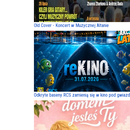
Old Cover - Koncert w Muzycznej Altanie
Odkryte baseny RCS zamienią się w kino pod gwiaz