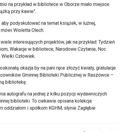
atnio na przykład w bibliotece w Oborze miało miejsce
iążką przy kawie”.
, aby podyskutować na temat książek, w luźnej,
 mówi Wioletta Olech.
wiele interesujących projektów, jak na przykład: Tydzień
ciom, Wakacje w bibliotece, Narodowe Czytanie, Noc
a Wielki Człowiek.
skonałą okazja by na pani ręce złożyć kwiaty, gratulacje
acowników Gminnej Biblioteki Publicznej w Raszówce –
ą bibliotekę.
ia autografu na jednej z kilku pozycji wydawniczych
innej biblioteki. To ciekawie opisana kolekcja
znym oddziałom i spółkom KGHM, słynie Zagłębie