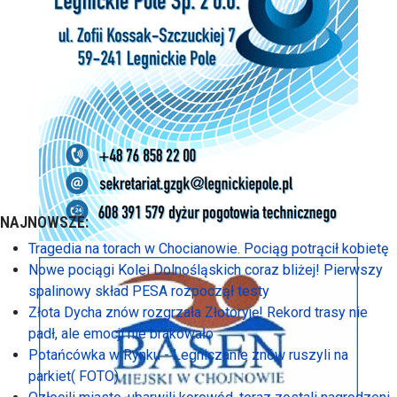
NAJNOWSZE:
Tragedia na torach w Chocianowie. Pociąg potrącił kobietę
Nowe pociągi Kolei Dolnośląskich coraz bliżej! Pierwszy
spalinowy skład PESA rozpoczął testy
Złota Dycha znów rozgrzała Złotoryję! Rekord trasy nie
padł, ale emocji nie brakowało
Potańcówka w Rynku - Legniczanie znów ruszyli na
parkiet( FOTO)