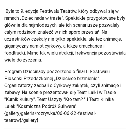
Była to 9. edycja Festiwalu Teatrów, który odbywał się w
ramach „Dziecinada w trasie”. Spektakle przygotowane były
głównie dla najmłodszych, ale ich scenariusze pozwalały
całym rodzinom znaleźć w nich sporo przesłań. Na
uczestników czekały nie tylko spektakle, ale też animacje,
gigantyczny namiot cyrkowy, a także dmuchańce i
foodtrucki. Mimo tak wielu atrakcji, frekwencja pozostawiała
wiele do życzenia.
Program Dziecinady poszerzono o finał II Festiwalu
Piosenki Przedszkolnej „Dziecięce brzmienie”.
Organizatorzy zadbali o Cyrkowy zakątek, czyli animacje i
zabawy. Na scenie prezentował się Teatr Lalki w Trasie
"Kurnik Kultury", Teatr Uszyty "Kto tam? " i Teatr Klinika
Lalek "Kosmiczna Podróż Guliwera".
{gallery}galeria/rozrywka/06-06-22-festiwal-
teatrow{/gallery}