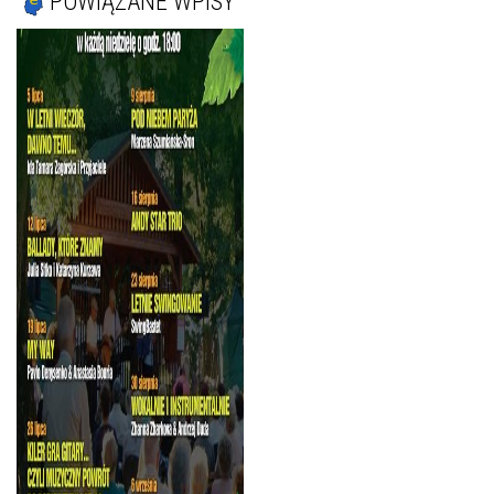
POWIĄZANE WPISY