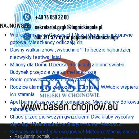
NAJNOWSZE:
Wielkie zmiany w Olszanach! Nowa droga jest już prawie
gotowa. Mieszkańcy odliczają dni
Dawny wulkan znów „wybuchnie”! To będzie najbardziej
niezwykły festiwal lata!
Miliony dla Domu Dziecka! Radni dali zielone światło.
Budynek przejdzie wielką metamorfozę
Rodło gotowe do walki o najwyższe cele
Rodzice alarmują o zagrożeniu. Burmistrz W.Wabik wspiera
ich starania
Apel burmistrza wywołał komentarze. Mieszkańcy Bolkowa
zabrali głos
Chaos przed pierwszym gwizdkiem! Dwa kluby wycofały
się z ligi. Wielka radość w Starym Łomie i Wąsoszu
Sensacyjny transfer w okręgówce! Mateusz Machaj zagra u
Regulamin portalu