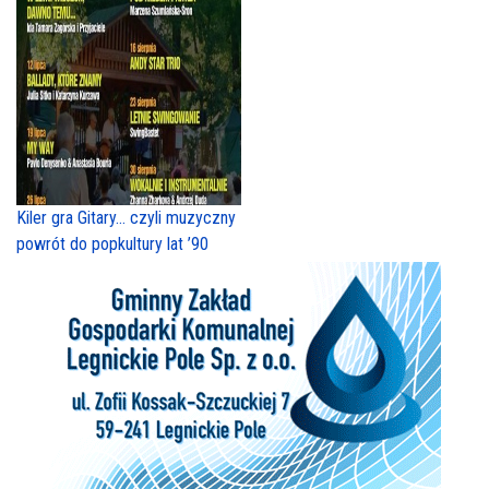
Kiler gra Gitary… czyli muzyczny
powrót do popkultury lat ’90