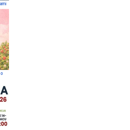
dami
 o