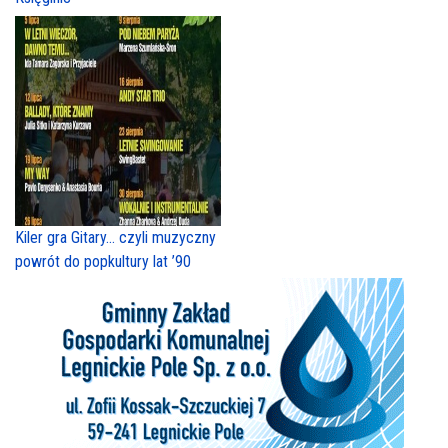
Kiler gra Gitary… czyli muzyczny
powrót do popkultury lat ’90