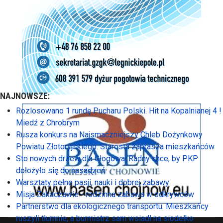
NAJNOWSZE:
Rozlosowano 1 rundę Pucharu Polski. Hit na Kopalnianej 4 !
Miedź z Chrobrym
Rusza konkurs na Najsmaczniejszy Chleb Dożynkowy
Powiatu Złotoryjskiego. Starosta zaprasza mieszkańców
Sto nowych drzew dla Głogowa. Radny chce, by PKP
dołożyło się do nasadzeń
Warsztaty pełne pasji, nauki i dobrej zabawy
Misja Zakaczawie - rodzinna zabawa w odkrywców
Partnerstwo dla ekologicznego transportu. Mieszkańcy
ruszyli tłumnie, a burmistrz sam wsiadł na siodełko