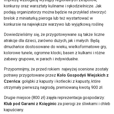
konkursy oraz warsztaty kulinarne i rękodzielnicze. Jak
podają organizatorzy można będzie na przykład stworzyć
brelok z miniaturką pieroga lub też wystartować w
konkursie na największe warzywo lub wyjątkową roślinę
Dowiedzieliśmy się, że przygotowywane są także liczne
atrakcje dla dzieci, zarówno dużych, jak i małych. Będą
dmuchańce dostosowane do wieku, wielkoformatowe gry,
kolorowe tunele, ogromne klocki, basen z kulkami i różne
zabawy grupowe, w parach i indywidualne.
Przypomnijmy, że przed rokiem najwyżej ocenione zostały
potrawy przygotowane przez
Koło Gospodyń Wiejskich z
Czerńca
: gołąbki z kapusty i kotleciki z kapusty, które
otrzymały pierwszą nagrodę, premiowaną kwotą 900 zł.
Drugie miejsce (800 zł) zajęła reprezentacja gospodarzy:
Klub pod Garami z Księginic
za pierogi ze śliwkami i chleb
kapuściany.