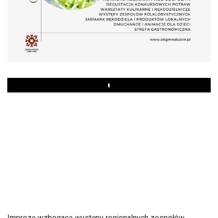
Play
Imprezę wzbogacą występy regionalnych zespołów,