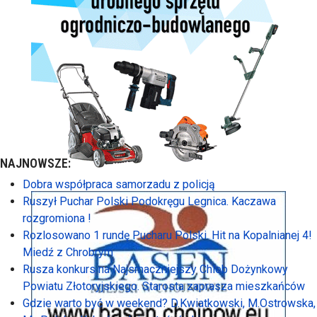
NAJNOWSZE:
Dobra współpraca samorzadu z policją
Ruszył Puchar Polski Podokręgu Legnica. Kaczawa
rozgromiona !
Rozlosowano 1 rundę Pucharu Polski. Hit na Kopalnianej 4!
Miedź z Chrobrym
Rusza konkurs na Najsmaczniejszy Chleb Dożynkowy
Powiatu Złotoryjskiego. Starosta zaprasza mieszkańców
Gdzie warto być w weekend? D.Kwiatkowski, M.Ostrowska,