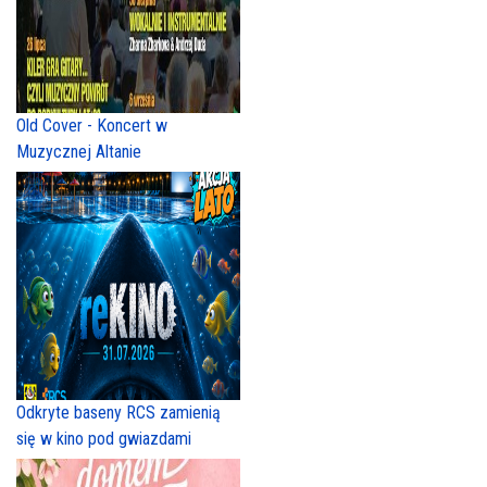
Old Cover - Koncert w
Muzycznej Altanie
Odkryte baseny RCS zamienią
się w kino pod gwiazdami